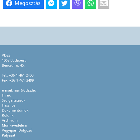
Megosztás
VDSZ
1068 Budapest,
Benczúr u. 45.
Tel.:
+36-1-461-2400
Fax: +36-1-461-2499
e-mail:
mail@vdsz.hu
Hírek
Szolgáltatások
Hasznos
Dokumentumok
Rólunk
Archívum
Munkavédelem
Vegyipari Dolgozó
Pályázat