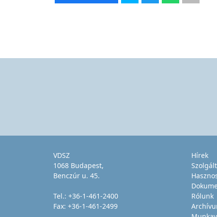
VDSZ
Hírek
1068 Budapest,
Szolgál
Benczúr u. 45.
Haszno
Dokume
Tel.:
+36-1-461-2400
Rólunk
Fax: +36-1-461-2499
Archív
Munkav