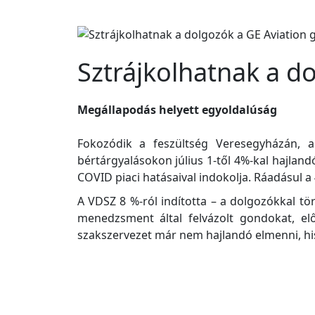
Sztrájkolhatnak a d
Megállapodás helyett egyoldalúság
Fokozódik a feszültség Veresegyházán, a
bértárgyalásokon július 1-től 4%-kal hajlan
COVID piaci hatásaival indokolja. Ráadásul a 
A VDSZ 8 %-ról indította – a dolgozókkal tö
menedzsment által felvázolt gondokat, el
szakszervezet már nem hajlandó elmenni, hisz