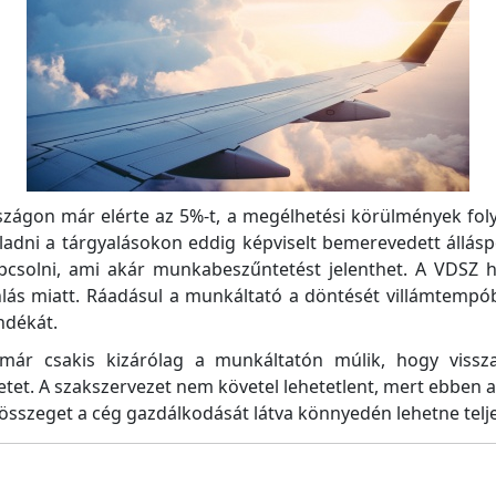
szágon már elérte az 5%-t, a megélhetési körülmények fo
eladni a tárgyalásokon eddig képviselt bemerevedett állá
solni, ami akár munkabeszűntetést jelenthet. A VDSZ he
nlás miatt. Ráadásul a munkáltató a döntését villámtempób
ndékát.
ár csakis kizárólag a munkáltatón múlik, hogy vissza
lyzetet. A szakszervezet nem követel lehetetlent, mert ebbe
z összeget a cég gazdálkodását látva könnyedén lehetne telje