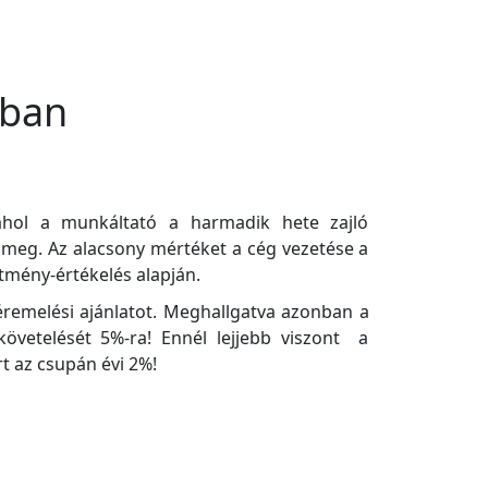
ában
 ahol a munkáltató a harmadik hete zajló
l meg. Az alacsony mértéket a cég vezetése a
ítmény-értékelés alapján.
béremelési ajánlatot. Meghallgatva azonban a
övetelését 5%-ra! Ennél lejjebb viszont a
t az csupán évi 2%!