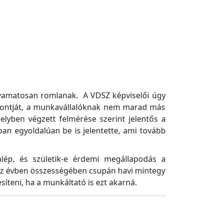
lyamatosan romlanak. A VDSZ képviselői úgy
spontját, a munkavállalóknak nem marad más
lyben végzett felmérése szerint jelentős a
an egyoldalúan be is jelentette, ami tovább
lép, és születik-e érdemi megállapodás a
n az évben összességében csupán havi mintegy
síteni, ha a munkáltató is ezt akarná.