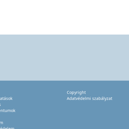
Copyright
tatások
Adatvédelmi szabályzat
s
ntumok
um
édelem