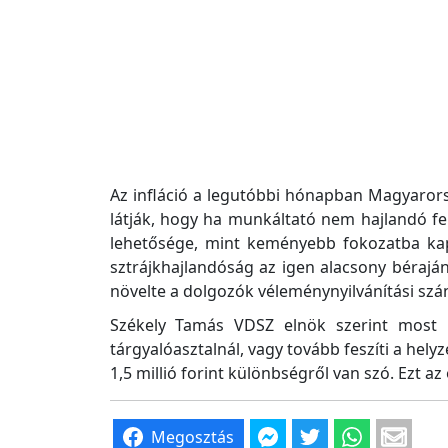
Az infláció a legutóbbi hónapban Magyaror
látják, hogy ha munkáltató nem hajlandó f
lehetősége, mint keményebb fokozatba kapc
sztrájkhajlandóság az igen alacsony bérajá
növelte a dolgozók véleménynyilvánítási szá
Székely Tamás VDSZ elnök szerint most m
tárgyalóasztalnál, vagy tovább feszíti a he
1,5 millió forint különbségről van szó. Ezt a
Megosztás