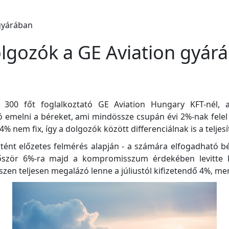
olgozók a GE Aviation gyár
 300 főt foglalkoztató GE Aviation Hungary KFT-nél,
dó emelni a béreket, ami mindössze csupán évi 2%-nak fele
4% nem fix, így a dolgozók között differenciálnak is a teljes
rtént előzetes felmérés alapján - a számára elfogadható 
őször 6%-ra majd a kompromisszum érdekében levitte k
en teljesen megalázó lenne a júliustól kifizetendő 4%, mer