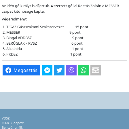
Az idén gólkirályt is díjaztuk. 4 szerzett góllal Rostás Zoltán a MESSER
csapat kitűnősége kapta.
Végeredmény:
TIGÁZ Gászszakami Szakszervezet 15 pont
MESSER 9 pont
Biogal VDDBSZ 9 pont
BERÚGLAK – KVSZ 6 pont
Alkaloida 1 pont
PKDSZ 1 pont
Megosztás
VDSZ
1068 Budapest,
Benczúr u. 45.