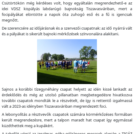
Csütörtökön még kérdéses volt, hogy egyáltalán megrendezhető-e az
idei VDSZ kispályás labdarúgó bajnokság Tiszavasváriban, mert a
focipályákat elöntötte a napok óta zuhogó eső és a fű is igencsak
megnőtt.
De szerencsére az időjárásnak és a szervezői csapatnak: az idő nyárrá vált
és a pályákat is sikerült bajnoki mérkőzések színvonalára alakítani.
Sajnos a korábbi tízegynéhány csapat helyett az idén kissé lankadt az
érdeklődés és még az utolsó pillanatban megbetegedésre hivatkozva
további csapatok mondták le a részvételt, de így is rettentő izgalmassá
vált a 2023-as idényben Tiszavasváriban megrendezett foci.
A lebonyolítás a résztvevők csapatok számára körmérkőzéses formában
került megrendezésre, mert a talpon maradt hat csapat így egymással
küzdthettek meg a kupákért.
A tabellát végül az izgalmas, néha gólzáporos meccsek alapján a TIGÁZ