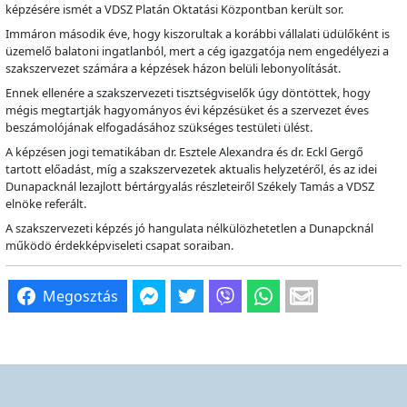
képzésére ismét a VDSZ Platán Oktatási Központban került sor.
Immáron második éve, hogy kiszorultak a korábbi vállalati üdülőként is
üzemelő balatoni ingatlanból, mert a cég igazgatója nem engedélyezi a
szakszervezet számára a képzések házon belüli lebonyolítását.
Ennek ellenére a szakszervezeti tisztségviselők úgy döntöttek, hogy
mégis megtartják hagyományos évi képzésüket és a szervezet éves
beszámolójának elfogadásához szükséges testületi ülést.
A képzésen jogi tematikában dr. Esztele Alexandra és dr. Eckl Gergő
tartott előadást, míg a szakszervezetek aktualis helyzetéről, és az idei
Dunapacknál lezajlott bértárgyalás részleteiről Székely Tamás a VDSZ
elnöke referált.
A szakszervezeti képzés jó hangulata nélkülözhetetlen a Dunapcknál
működö érdekképviseleti csapat soraiban.
Megosztás