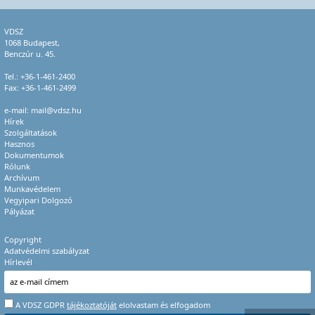
VDSZ
1068 Budapest,
Benczúr u. 45.
Tel.:
+36-1-461-2400
Fax: +36-1-461-2499
e-mail:
mail@vdsz.hu
Hírek
Szolgáltatások
Hasznos
Dokumentumok
Rólunk
Archívum
Munkavédelem
Vegyipari Dolgozó
Pályázat
Copyright
Adatvédelmi szabályzat
Hírlevél
A VDSZ GDPR
tájékoztatóját
elolvastam és elfogadom