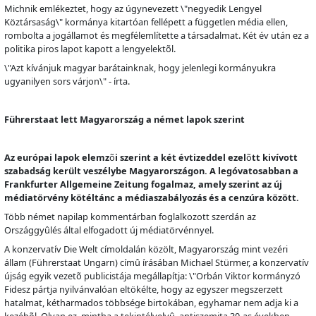
Michnik emlékeztet, hogy az úgynevezett \"negyedik Lengyel
Köztársaság\" kormánya kitartóan fellépett a független média ellen,
rombolta a jogállamot és megfélemlítette a társadalmat. Két év után ez a
politika piros lapot kapott a lengyelekt
õ
l.
\"Azt kívánjuk magyar barátainknak, hogy jelenlegi kormányukra
ugyanilyen sors várjon\" - írta.
Führerstaat lett Magyarország a német lapok szerint
Az európai lapok elemz
õ
i szerint a két évtizeddel ezel
õ
tt kivívott
szabadság került veszélybe Magyarországon. A legóvatosabban a
Frankfurter Allgemeine Zeitung fogalmaz, amely szerint az új
médiatörvény kötéltánc a médiaszabályozás és a cenzúra között.
Több német napilap kommentárban foglalkozott szerdán az
Országgy
û
lés által elfogadott új médiatörvénnyel.
A konzervatív Die Welt címoldalán közölt, Magyarország mint vezéri
állam (Führerstaat Ungarn) cím
û
írásában Michael Stürmer, a konzervatív
újság egyik vezet
õ
publicistája megállapítja: \"Orbán Viktor kormányzó
Fidesz pártja nyilvánvalóan eltökélte, hogy az egyszer megszerzett
hatalmat, kétharmados többsége birtokában, egyhamar nem adja ki a
kezéb
õ
l. Olyan ez, mintha a tekintélyelv
û
, antiszemita 30-as években