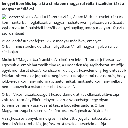
lengyel liberális lap, aki a címlapon magyarul vállalt szolidaritást a
magyar médiával.
Alapító f
õ
szerkeszt
õ
je, Adam Michnik levelét közli és
kommentárban foglalkozik a magyar médiatörvénnyel szerdán a Gazeta
Wyborcza cím
û
baloldali liberális lengyel napilap, amely magyarul fejezi ki
szolidaritását
\"Szolidaritásunkat fejezzük ki a magyar médiával, amelyet
Orbán miniszterelnök el akar hallgattatni\" - áll magyar nyelven a lap
címlapján.
Michnik \"Magyar barátainkhoz\" cím
û
levelében Thomas Jefferson, az
Egyesült Államok harmadik elnöke, a Függetlenségi Nyilatkozat szerz
õ
je
egyik mondását idézi: \"Rendszerünk alapja a közvélemény, legfontosabb
feladatunk ennek a jognak a meg
õ
rzése. Ha rajtam múlna a döntés, hogy
jobb-e egy kormány informatív sajtó nélkül, mint sajtó kormány nélkül,
nem haboznék a második mellett szavazni\".
Orbán Viktor a szabadságért küzd
õ
demokratikus ellenzék aktivistája
volt. Ma kormányf
õ
ként elnyomja ezt a szabadságot egy olyan
törvénnyel, amely szájkosarat tesz a független sajtóra. Orbán
Magyarországa Lukasenka Fehéroroszországának az útjára lép.
A szájkosártörvények mindig és mindenütt a jogállamot sértik, a
demokráciát rombolják, jogfosztottá teszik a társadalmat -írja.