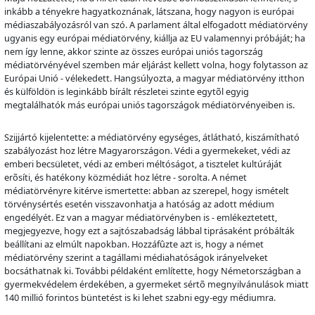
inkább a tényekre hagyatkoznának, látszana, hogy nagyon is európai
médiaszabályozásról van szó. A parlament által elfogadott médiatörvény
ugyanis egy európai médiatörvény, kiállja az EU valamennyi próbáját; ha
nem így lenne, akkor szinte az összes európai uniós tagország
médiatörvényével szemben már eljárást kellett volna, hogy folytasson az
Európai Unió - vélekedett. Hangsúlyozta, a magyar médiatörvény itthon
és külföldön is leginkább bírált részletei szinte egyt
õ
l egyig
megtalálhatók más európai uniós tagországok médiatörvényeiben is.
Szijjártó kijelentette: a médiatörvény egységes, átlátható, kiszámítható
szabályozást hoz létre Magyarországon. Védi a gyermekeket, védi az
emberi becsületet, védi az emberi méltóságot, a tisztelet kultúráját
er
õ
síti, és hatékony közmédiát hoz létre - sorolta. A német
médiatörvényre kitérve ismertette: abban az szerepel, hogy ismételt
törvénysértés esetén visszavonhatja a hatóság az adott médium
engedélyét. Ez van a magyar médiatörvényben is - emlékeztetett,
megjegyezve, hogy ezt a sajtószabadság lábbal tiprásaként próbálták
beállítani az elmúlt napokban. Hozzáf
û
zte azt is, hogy a német
médiatörvény szerint a tagállami médiahatóságok irányelveket
bocsáthatnak ki. További példaként említette, hogy Németországban a
gyermekvédelem érdekében, a gyermeket sért
õ
megnyilvánulások miatt
140 millió forintos büntetést is ki lehet szabni egy-egy médiumra.