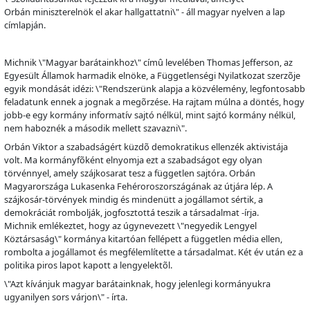
Orbán miniszterelnök el akar hallgattatni\" - áll magyar nyelven a lap
címlapján.
Michnik \"Magyar barátainkhoz\" cím
û
levelében Thomas Jefferson, az
Egyesült Államok harmadik elnöke, a Függetlenségi Nyilatkozat szerz
õ
je
egyik mondását idézi: \"Rendszerünk alapja a közvélemény, legfontosabb
feladatunk ennek a jognak a meg
õ
rzése. Ha rajtam múlna a döntés, hogy
jobb-e egy kormány informatív sajtó nélkül, mint sajtó kormány nélkül,
nem haboznék a második mellett szavazni\".
Orbán Viktor a szabadságért küzd
õ
demokratikus ellenzék aktivistája
volt. Ma kormányf
õ
ként elnyomja ezt a szabadságot egy olyan
törvénnyel, amely szájkosarat tesz a független sajtóra. Orbán
Magyarországa Lukasenka Fehéroroszországának az útjára lép. A
szájkosár-törvények mindig és mindenütt a jogállamot sértik, a
demokráciát rombolják, jogfosztottá teszik a társadalmat -írja.
Michnik emlékeztet, hogy az úgynevezett \"negyedik Lengyel
Köztársaság\" kormánya kitartóan fellépett a független média ellen,
rombolta a jogállamot és megfélemlítette a társadalmat. Két év után ez a
politika piros lapot kapott a lengyelekt
õ
l.
\"Azt kívánjuk magyar barátainknak, hogy jelenlegi kormányukra
ugyanilyen sors várjon\" - írta.