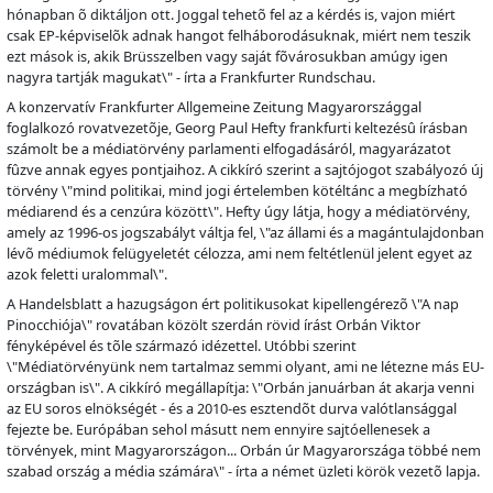
hónapban
õ
diktáljon ott. Joggal tehet
õ
fel az a kérdés is, vajon miért
csak EP-képvisel
õ
k adnak hangot felháborodásuknak, miért nem teszik
ezt mások is, akik Brüsszelben vagy saját f
õ
városukban amúgy igen
nagyra tartják magukat\" - írta a Frankfurter Rundschau.
A konzervatív Frankfurter Allgemeine Zeitung Magyarországgal
foglalkozó rovatvezet
õ
je, Georg Paul Hefty frankfurti keltezés
û
írásban
számolt be a médiatörvény parlamenti elfogadásáról, magyarázatot
f
û
zve annak egyes pontjaihoz. A cikkíró szerint a sajtójogot szabályozó új
törvény \"mind politikai, mind jogi értelemben kötéltánc a megbízható
médiarend és a cenzúra között\". Hefty úgy látja, hogy a médiatörvény,
amely az 1996-os jogszabályt váltja fel, \"az állami és a magántulajdonban
lév
õ
médiumok felügyeletét célozza, ami nem feltétlenül jelent egyet az
azok feletti uralommal\".
A Handelsblatt a hazugságon ért politikusokat kipellengérez
õ
\"A nap
Pinocchiója\" rovatában közölt szerdán rövid írást Orbán Viktor
fényképével és t
õ
le származó idézettel. Utóbbi szerint
\"Médiatörvényünk nem tartalmaz semmi olyant, ami ne létezne más EU-
országban is\". A cikkíró megállapítja: \"Orbán januárban át akarja venni
az EU soros elnökségét - és a 2010-es esztend
õ
t durva valótlansággal
fejezte be. Európában sehol másutt nem ennyire sajtóellenesek a
törvények, mint Magyarországon... Orbán úr Magyarországa többé nem
szabad ország a média számára\" - írta a német üzleti körök vezet
õ
lapja.