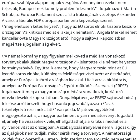
európai szabályai alapján fogjuk vizsgálni. Amennyiben ezeket nem
teljesítik, Budapestnek komoly problémái lesznek\" - fogalmazott Martin
Schulz, az Európai Parlament szocialista frakciójának vezet
õ
je. Alexander
Alvaro, a liberális FDP európai parlamenti képvisel
õ
je szerint
\"meglehet
õ
sen kétes helyzet\", hogy az EU soros elnöki tisztére készül
õ
országban \"a kritikus médiát el akarják némítani\". Angela Merkel német
kancellár óvta Magyarországot attól, hogy a sajtóval kapcsolatban
megsértse a jogállamiság elveit.
\"A német kormány nagy figyelemmel követi a médiára vonatkozó
törvények alakulását Magyarországon\" - jelentette ki a német helyettes
kormányszóviv
õ
. Egyúttal kiemelte, hogy Magyarország mint az EU
leend
õ
soros elnöke, különleges felel
õ
sséget visel azért az összképért,
amely az Európai Unióról a világban kialakul. Utalt arra a bírálatra is,
amelyet az Európai Biztonsági és Együttm
û
ködési Szervezet (EBESZ)
fogalmazott meg a magyarországi médiára vonatkozó, korlátozó
intézkedésekkel kapcsolatban. Dunja Mijatovic, az EBESZ sajtószabadság-
felel
õ
se arról beszélt, hogy hasonló jogi szabályozásra \"csak
tekintélyelv
û
rezsimek alatt\" van példa. Mijatovic egyébként
megjegyezte azt is, a magyar parlament olyan médiatörvényt fogadott
el, amely ha visszaélnek vele, elhallgattathatja a kritikus médiát és a
nyilvános vitát az országban. A szabályozás irányelvei nem világosak, így
az újságírók nem tudják, mikor sértik meg a törvényt. A németországi
Zöldek frakcióvezet
õ
je, Jürgen Tittin szerint Magyarország nem veheti át