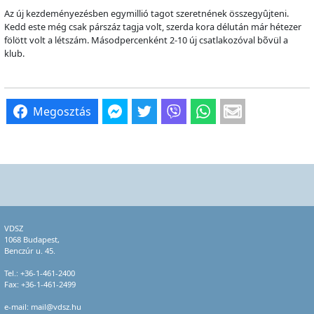
Az új kezdeményezésben egymillió tagot szeretnének összegy
û
jteni.
Kedd este még csak párszáz tagja volt, szerda kora délután már hétezer
fölött volt a létszám. Másodpercenként 2-10 új csatlakozóval b
õ
vül a
klub.
Megosztás
VDSZ
1068 Budapest,
Benczúr u. 45.
Tel.:
+36-1-461-2400
Fax: +36-1-461-2499
e-mail:
mail@vdsz.hu