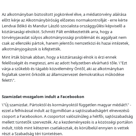
Az alkotmányban biztosított jogkörével élve, a médiatörvény aláírása
el
õ
tt kérje az Alkotmánybíróság el
õ
zetes normakontrollját - erre kérte
Lendvai Ildikó és Mandur László szocialista országgy
û
lési képvisel
õ
a
köztársasági elnököt. Schmitt Pált emlékeztették arra, hogy a
törvényjavaslat súlyos alkotmányossági problémáit és aggályait nem
csak az ellenzéki pártok, hanem jelent
õ
s nemzetközi és hazai intézetek,
alkotmányjogászok is kifejtették.
Mint írták bíznak abban, hogy a köztársasági elnök is érzi ennek
felel
õ
sségét és megteszi, ami az adott helyzetben elvárható t
õ
le. \"Ezt
várja a sz
û
kebb és tágabb közvélemény Önt
õ
l, aki az alkotmányban
foglaltak szerint
õ
rködik az államszervezet demokratikus m
û
ködése
felett\".
Szamizdat-mozgalom indult a Facebookon
\"Új szamizdat. Pártoktól és kormányoktól független magyar médiát!\" -
ezzel a felhívással indult az Egymillióan a sajtószabadságért elnevezés
û
csoport a Facebookon. A csoportot valószín
û
leg a hétf
õ
i, sajtószabadság
mellett tüntet
õ
k szervezték. Az a kezdeményezés is a közösségi portálon
indult, több mint kétezren csatlakoztak, és körülbelül ennyien is vettek
részt a Szabadság téri tüntetésen.