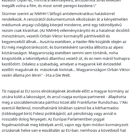
megállt volna a film, és most ismét peregni kezdene.\"
Stürmer szerint az NMHH \"átfogó antidemokratikus hatáskörrel
rendelkezik. A cenzúrától dokumentumok elkobzásán át a kényelmetlen
médiumok anyagi cs
õ
djéig kiterjed mindenre, amit egy tekintélyelv
û
rezsim csak kívánhat. (Az NMHH) véleményirányító és a hatalmat dics
õ
ít
õ
minisztérium, vezet
õ
i Orbán Viktor kormányf
õ
párthíveib
õ
l és
kegyenceib
õ
l állnak... Ausztria esetében, a Haider-féle közjáték idején az
EU még megbotránkozott, és büntetésként sarokba állította az alpesi
köztársaságot. Magyarország esetében semmi sem történik, noha
kirajzolódik a tekintélyelv
û
államhoz vezet
õ
út, és ez nem máról holnapra
kezd
õ
dött. Odalesz a szabadság, amelyet a magyarok két évtizeddel
ezel
õ
tt maguknak és másoknak kivívtak... Magyarországon Orbán Viktor
vezéri állama jön létre\" - írta a Die Welt.
Tíz nappal az EU soros elnökségének átvétele el
õ
tt a magyar kormány az
utcára küldi a lakosságot, és arcul csapja európai partnereit - állapította
meg a szociáldemokrata párthoz közel álló Frankfurter Rundschau. \"Aki
ezentúl illetlenül, mondhatnánk bírálóan számol be a kétharmados
(többséggel bíró) Fidesz politikájáról, azt pénzbírság vagy annál is
rosszabb dolog fenyegeti. Az Európai Parlamentben joggal
fogalmazódnak meg kételyek arról, vajon egy ilyen módon kormányzott
országnak helye van-e egyáltalán az EU-ban, nemhogy a következ
õ
hat