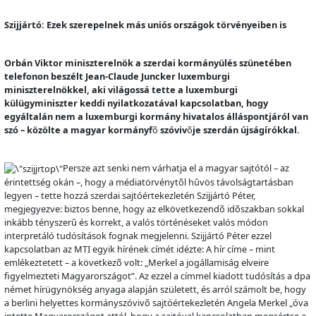
Szijjártó: Ezek szerepelnek más uniós országok törvényeiben is
Orbán Viktor miniszterelnök a szerdai kormányülés szünetében
telefonon beszélt Jean-Claude Juncker luxemburgi
miniszterelnökkel, aki világossá tette a luxemburgi
külügyminiszter keddi nyilatkozatával kapcsolatban, hogy
egyáltalán nem a luxemburgi kormány hivatalos álláspontjáról van
szó – közölte a magyar kormányf
õ
szóviv
õ
je szerdán újságírókkal.
Persze azt senki nem várhatja el a magyar sajtótól – az
érintettség okán –, hogy a médiatörvényt
õ
l h
û
vös távolságtartásban
legyen – tette hozzá szerdai sajtóértekezletén Szijjártó Péter,
megjegyezve: biztos benne, hogy az elkövetkezend
õ
id
õ
szakban sokkal
inkább tényszer
û
és korrekt, a valós történéseket valós módon
interpretáló tudósítások fognak megjelenni. Szijjártó Péter ezzel
kapcsolatban az MTI egyik hírének címét idézte: A hír címe – mint
emlékeztetett – a következ
õ
volt: „Merkel a jogállamiság elveire
figyelmezteti Magyarországot”. Az ezzel a címmel kiadott tudósítás a dpa
német hírügynökség anyaga alapján született, és arról számolt be, hogy
a berlini helyettes kormányszóviv
õ
sajtóértekezletén Angela Merkel „óva
intette Magyarországot attól, hogy a sajtóval kapcsolatban megsértse a