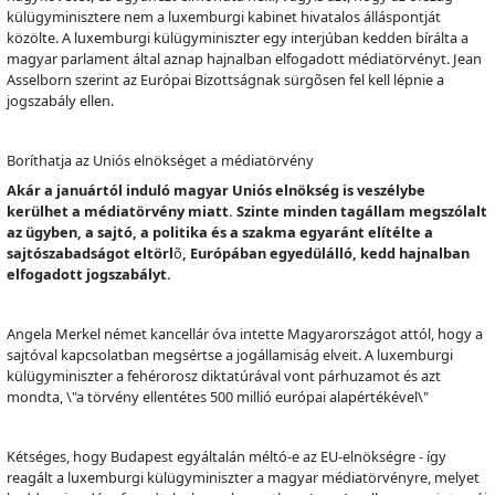
külügyminisztere nem a luxemburgi kabinet hivatalos álláspontját
közölte. A luxemburgi külügyminiszter egy interjúban kedden bírálta a
magyar parlament által aznap hajnalban elfogadott médiatörvényt. Jean
Asselborn szerint az Európai Bizottságnak sürg
õ
sen fel kell lépnie a
jogszabály ellen.
Boríthatja az Uniós elnökséget a médiatörvény
Akár a januártól induló magyar Uniós elnökség is veszélybe
kerülhet a médiatörvény miatt. Szinte minden tagállam megszólalt
az ügyben, a sajtó, a politika és a szakma egyaránt elítélte a
sajtószabadságot eltörl
õ
, Európában egyedülálló, kedd hajnalban
elfogadott jogszabályt.
Angela Merkel német kancellár óva intette Magyarországot attól, hogy a
sajtóval kapcsolatban megsértse a jogállamiság elveit. A luxemburgi
külügyminiszter a fehérorosz diktatúrával vont párhuzamot és azt
mondta, \"a törvény ellentétes 500 millió európai alapértékével\"
Kétséges, hogy Budapest egyáltalán méltó-e az EU-elnökségre - így
reagált a luxemburgi külügyminiszter a magyar médiatörvényre, melyet