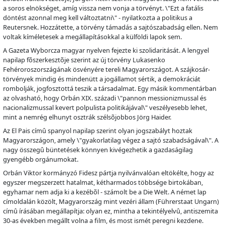
a soros elnökséget, amíg vissza nem vonja a törvényt. \"Ezt a fatális
döntést azonnal meg kell változtatni\" - nyilatkozta a politikus a
Reutersnek. Hozzátette, a törvény támadás a sajtószabadság ellen. Nem
voltak kíméletesek a megállapításokkal a külföldi lapok sem.
A Gazeta Wyborcza magyar nyelven fejezte ki szolidaritását. A lengyel
napilap f
õ
szerkeszt
õ
je szerint az új törvény Lukasenko
Fehéroroszországának ösvényére tereli Magyarországot. A szájkosár-
törvények mindig és mindenütt a jogállamot sértik, a demokráciát
rombolják, jogfosztottá teszik a társadalmat. Egy másik kommentárban
az olvasható, hogy Orbán XIX. századi \"pannon messionizmussal és
nacionalizmussal kevert polpulista politikájával\" veszélyesebb lehet,
mint a nemrég elhunyt osztrák széls
õ
jobbos Jörg Haider.
Az El Pais cím
û
spanyol napilap szerint olyan jogszabályt hoztak
Magyarországon, amely \"gyakorlatilag végez a sajtó szabadságával\". A
nagy összeg
û
büntetések könnyen kivégezhetik a gazdaságilag
gyengébb orgánumokat.
Orbán Viktor kormányzó Fidesz pártja nyilvánvalóan eltökélte, hogy az
egyszer megszerzett hatalmat, kétharmados többsége birtokában,
egyhamar nem adja ki a kezéb
õ
l - számolt be a Die Welt. A német lap
címoldalán közölt, Magyarország mint vezéri állam (Führerstaat Ungarn)
cím
û
írásában megállapítja: olyan ez, mintha a tekintélyelv
û
, antiszemita
30-as években megállt volna a film, és most ismét peregni kezdene.