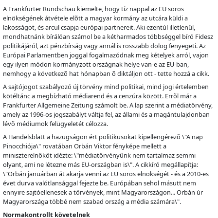
A Frankfurter Rundschau kiemelte, hogy tíz nappal az EU soros
elnökségének átvétele el
õ
tt a magyar kormány az utcára küldi a
lakosságot, és arcul csapja európai partnereit. Aki ezentúl illetlenül,
mondhatnánk bírálóan számol be a kétharmados többséggel bíró Fidesz
politikájáról, azt pénzbírság vagy annál is rosszabb dolog fenyegeti. Az
Európai Parlamentben joggal fogalmazódnak meg kételyek arról, vajon
egy ilyen módon kormányzott országnak helye van-e az EU-ban,
nemhogy a következ
õ
hat hónapban
õ
diktáljon ott - tette hozzá a cikk.
A sajtójogot szabályozó új törvény mind politikai, mind jogi értelemben
kötéltánc a megbízható médiarend és a cenzúra között. Err
õ
l már a
Frankfurter Allgemeine Zeitung számolt be. A lap szerint a médiatörvény,
amely az 1996-os jogszabályt váltja fel, az állami és a magántulajdonban
lév
õ
médiumok felügyeletét célozza.
A Handelsblatt a hazugságon ért politikusokat kipellengérez
õ
\"A nap
Pinocchiója\" rovatában Orbán Viktor fényképe mellett a
miniszterelnököt idézte: \"médiatörvényünk nem tartalmaz semmi
olyant, ami ne létezne más EU-országban is\". A cikkíró megállapítja:
\"Orbán januárban át akarja venni az EU soros elnökségét - és a 2010-es
évet durva valótlansággal fejezte be. Európában sehol másutt nem
ennyire sajtóellenesek a törvények, mint Magyarországon... Orbán úr
Magyarországa többé nem szabad ország a média számára\".
Normakontrollt követelnek