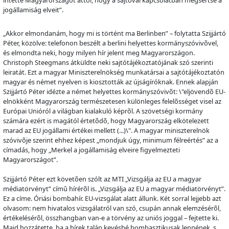
jogállamiság elveit”.
„Akkor elmondanám, hogy mi is történt ma Berlinben” – folytatta Szijjártó
Péter, közölve: telefonon beszélt a berlini helyettes kormányszóviv
õ
vel,
és elmondta neki, hogy milyen hír jelent meg Magyarországon.
Christoph Steegmans átküldte neki sajtótájékoztatójának szó szerinti
leiratát. Ezt a magyar Miniszterelnökség munkatársai a sajtótájékoztatón
magyar és német nyelven is kiosztották az újságíróknak. Ennek alapján
Szijjártó Péter idézte a német helyettes kormányszóviv
õ
t: \"eljövend
õ
EU-
elnökként Magyarország természetesen különleges felel
õ
sséget visel az
Európai Unióról a világban kialakuló képr
õ
l. A szövetségi kormány
számára ezért is magától értet
õ
d
õ
, hogy Magyarország elkötelezett
marad az EU jogállami értékei mellett (...)\". A magyar miniszterelnök
szóviv
õ
je szerint ehhez képest „mondjuk úgy, minimum félreértés” az a
címadás, hogy „Merkel a jogállamiság elveire figyelmezteti
Magyarországot”.
Szijjártó Péter ezt követ
õ
en szólt az MTI „Vizsgálja az EU a magyar
médiatörvényt” cím
û
hírér
õ
l is. „Vizsgálja az EU a magyar médiatörvényt”.
Ez a címe. Óriási bombahír. EU-vizsgálat alatt állunk. Két sorral lejjebb azt
olvasom: nem hivatalos vizsgálatról van szó, csupán annak elemzésér
õ
l,
értékelésér
õ
l, összhangban van-e a törvény az uniós joggal – fejtette ki.
Majd hozzátette, ha a hírek talán kevésbé bombasztikusak lennének, s