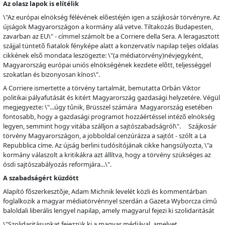
Az olasz lapok is elítélik
\"Az európai elnökség félévének el
õ
estéjén igen a szájkosár törvényre. Az
újságok Magyarországon a kormány alá vetve. Tiltakozás Budapesten,
zavarban az EU\" - címmel számolt be a Corriere della Sera. A leragasztott
szájjal tüntet
õ
fiatalok fényképe alatt a konzervatív napilap teljes oldalas
cikkének els
õ
mondata leszögezte: \"(a médiatörvény)névjegyként,
Magyarország európai uniós elnökségének kezdete el
õ
tt, teljességgel
szokatlan és bizonyosan kínos\".
A Corriere ismertette a törvény tartalmát, bemutatta Orbán Viktor
politikai pályafutását és kitért Magyarország gazdasági helyzetére. Végül
megjegyezte: \"...úgy t
û
nik, Brüsszel számára Magyarország esetében
fontosabb, hogy a gazdasági programot hozzáértéssel intéz
õ
elnökség
legyen, semmint hogy vitába szálljon a sajtószabadságról\". Szájkosár
törvény Magyarországon, a jobboldal cenzúrázza a sajtót - szólt a La
Repubblica címe. Az újság berlini tudósítójának cikke hangsúlyozta, \"a
kormány válaszolt a kritikákra azt állítva, hogy a törvény szükséges az
ósdi sajtószabályozás reformjára...\".
A szabadságért küzdött
Alapító f
õ
szerkeszt
õ
je, Adam Michnik levelét közli és kommentárban
foglalkozik a magyar médiatörvénnyel szerdán a Gazeta Wyborcza cím
û
baloldali liberális lengyel napilap, amely magyarul fejezi ki szolidaritását
\"Szolidaritásunkat fejezzük ki a magyar médiával, amelyet