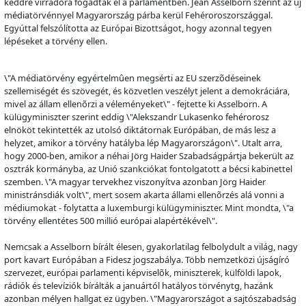
keddre virradóra fogadtak el a parlamentben. Jean Asselborn szerint az új
médiatörvénnyel Magyarország párba kerül Fehéroroszországgal.
Egyúttal felszólította az Európai Bizottságot, hogy azonnal tegyen
lépéseket a törvény ellen.
\"A médiatörvény egyértelm
û
en megsérti az EU szerz
õ
déseinek
szellemiségét és szövegét, és közvetlen veszélyt jelent a demokráciára,
mivel az állam ellen
õ
rzi a véleményeket\" - fejtette ki Asselborn. A
külügyminiszter szerint eddig \"Alekszandr Lukasenko fehérorosz
elnököt tekintették az utolsó diktátornak Európában, de más lesz a
helyzet, amikor a törvény hatályba lép Magyarországon\". Utalt arra,
hogy 2000-ben, amikor a néhai Jörg Haider Szabadságpártja bekerült az
osztrák kormányba, az Unió szankciókat fontolgatott a bécsi kabinettel
szemben. \"A magyar tervekhez viszonyítva azonban Jörg Haider
ministránsdiák volt\", mert sosem akarta állami ellen
õ
rzés alá vonni a
médiumokat - folytatta a luxemburgi külügyminiszter. Mint mondta, \"a
törvény ellentétes 500 millió európai alapértékével\".
Nemcsak a Asselborn bírált élesen, gyakorlatilag felbolydult a világ, nagy
port kavart Európában a Fidesz jogszabálya. Több nemzetközi újságíró
szervezet, európai parlamenti képvisel
õ
k, miniszterek, külföldi lapok,
rádiók és televíziók bírálták a januártól hatályos törvénytg, hazánk
azonban mélyen hallgat ez ügyben. \"Magyarországot a sajtószabadság