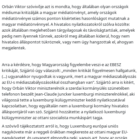
Orbán Viktor szóviv
õ
je azt is mondta, hogy általában olyan országok
médiumai kritizálják a magyar médiatörvényt, amely országok
médiatörvényei számos ponton kísérteties hasonlóságot mutatnak a
magyar médiatörvénnyel. A hivatalos nyilatkozatokról szólva közölte:
azok általában meglehet
õ
sen tárgyilagosak és távolságtartóak, amelyek
pedig nem ilyennek t
û
nnek, azokról meg általában kiderül, hogy nem
hivatalos álláspontot tükröznek, vagy nem úgy hangzottak el, ahogyan
megjelentek.
Arra a kérdésre, hogy Magyarország figyelembe veszi-e az EBESZ
kritikáját, Szijjártó úgy válaszolt: „minden kritikát figyelmesen hallgatunk,
(...) ugyanakkor nyugodtak is vagyunk, mert a magyar médiaszabályozás
az EU-s médiaszabályozásokkal összhangban van”. Szijjártó arra is kitért,
hogy Orbán Viktor miniszterelnök a szerdai kormányülés szünetében
telefonon beszélt Jean-Claude Juncker luxemburgi miniszterelnökkel, aki
világossá tette a luxemburgi külügyminiszter keddi nyilatkozatával
kapcsolatban, hogy egyáltalán nem a luxemburgi kormány hivatalos
álláspontjáról van szó. Szijjártó hozzátette: a nyilatkozó luxemburgi
külügyminiszter az ottani szocialista munkáspárt tagja.
A szóviv
õ
tájékoztatott arról is, hogy Luxemburg európai uniós
nagykövete már a reggeli órákban megkereste az ottani magyar EU-
nagykövetet, és ugyanezt elmondta neki, vagyis azt, hogy az ország