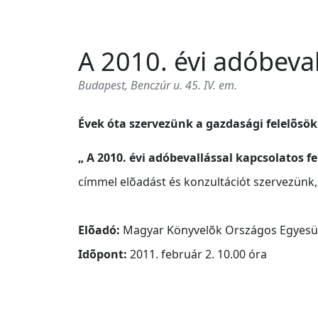
A 2010. évi adóbeval
Budapest, Benczúr u. 45. IV. em.
Évek óta szervezünk a gazdasági felelõsökn
„ A 2010. évi adóbevallással kapcsolatos f
címmel elõadást és konzultációt szervezünk, 
Elõadó:
Magyar Könyvelõk Országos Egyesül
Idõpont:
2011. február 2. 10.00 óra