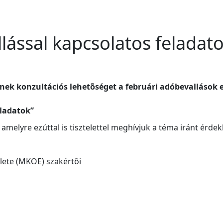
lással kapcsolatos feladat
ek konzultációs lehetõséget a februári adóbevallások elõ
eladatok”
amelyre ezúttal is tisztelettel meghívjuk a téma iránt érdek
ete (MKOE) szakértõi