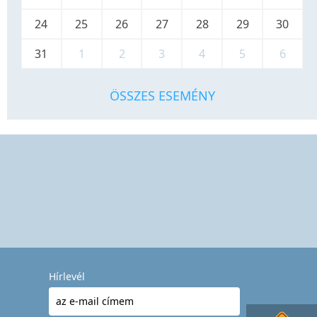
24
25
26
27
28
29
30
31
1
2
3
4
5
6
ÖSSZES ESEMÉNY
Hírlevél