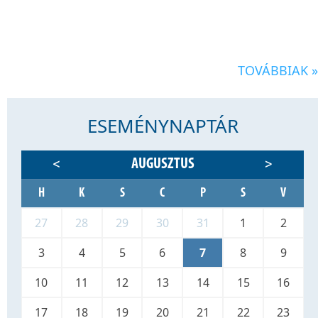
TOVÁBBIAK »
ESEMÉNYNAPTÁR
AUGUSZTUS
<
>
H
K
S
C
P
S
V
27
28
29
30
31
1
2
3
4
5
6
7
8
9
10
11
12
13
14
15
16
17
18
19
20
21
22
23