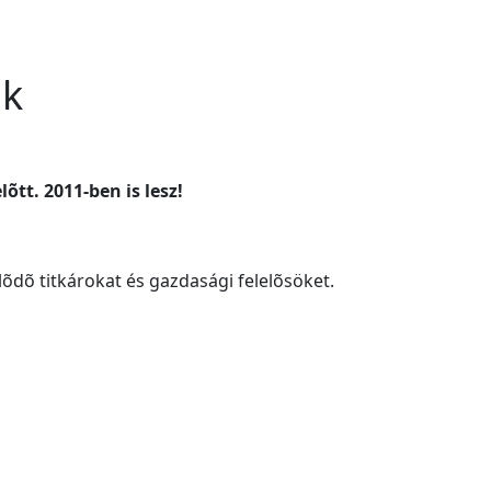
ok
tt. 2011-ben is lesz!
lõdõ titkárokat és gazdasági felelõsöket.