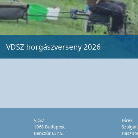
VDSZ horgászverseny 2026
VDSZ
Hírek
1068 Budapest,
Szolgál
Benczúr u. 45.
Haszno