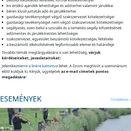
belföldi kiküldetés feltételei, formai követelményei
kis értékű ajándék lehetőségei és adóterhei valamint járulékai
béren kívüli juttatás adó és járulékterhei
gazdasági tevékenységet végző szakszervezet kötelezettségei
gazdasági tevékenységet nem végző szakszervezet kötelezettségei
segélyezés, ezen belül a szociális és a temetési segély kifizetésének
adómentes és járulékmentes lehetőségei
szakszervezet, egyesület beszámoló kötelezettségei, feltételei
a beszámoló elkészítésének legfontosabb elemei és határideje
További témák megtárgyalására is van lehetőség,
várjuk
kérdéseiteket, javaslataitokat
!
Jelentkezni
erre a linkre kattintva
lehet. A Zoom meghívót a szeminárium
előtt küldjük ki. Kérjük, ügyeljetek
az e-mail címetek pontos
megadására
!
ESEMÉNYEK
TOVÁBBIAK »