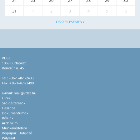
24
25
26
27
28
29
30
31
1
2
3
4
5
6
ÖSSZES ESEMÉNY
VDSZ
1068 Budapest,
Benczúr u. 45.
Tel.:
+36-1-461-2400
Fax: +36-1-461-2499
e-mail:
mail@vdsz.hu
Hírek
Szolgáltatások
Hasznos
Dokumentumok
Rólunk
Archívum
Munkavédelem
Vegyipari Dolgozó
Pályázat