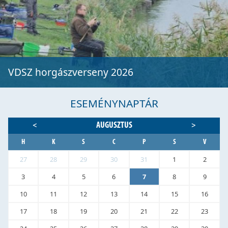
VDSZ horgászverseny 2026
ESEMÉNYNAPTÁR
AUGUSZTUS
<
>
H
K
S
C
P
S
V
27
28
29
30
31
1
2
3
4
5
6
7
8
9
10
11
12
13
14
15
16
17
18
19
20
21
22
23