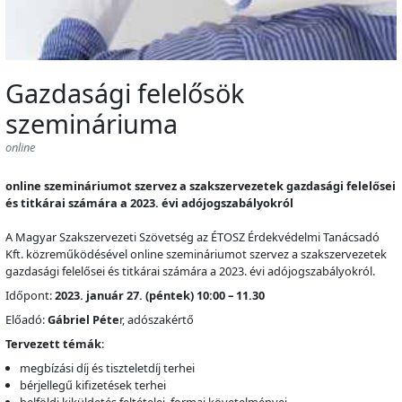
Gazdasági felelősök
szemináriuma
online
online szemináriumot szervez a szakszervezetek gazdasági felelősei
és titkárai számára a 2023. évi adójogszabályokról
A Magyar Szakszervezeti Szövetség az ÉTOSZ Érdekvédelmi Tanácsadó
Kft. közreműködésével online szemináriumot szervez a szakszervezetek
gazdasági felelősei és titkárai számára a 2023. évi adójogszabályokról.
Időpont:
2023. január 27. (péntek) 10:00 – 11.30
Előadó:
Gábriel Péte
r, adószakértő
Tervezett témák
:
megbízási díj és tiszteletdíj terhei
bérjellegű kifizetések terhei