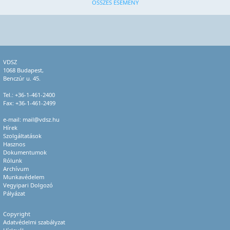
ÖSSZES ESEMÉNY
VDSZ
1068 Budapest,
Benczúr u. 45.
Tel.:
+36-1-461-2400
Fax: +36-1-461-2499
e-mail:
mail@vdsz.hu
Hírek
Szolgáltatások
Hasznos
Dokumentumok
Rólunk
Archívum
Munkavédelem
Vegyipari Dolgozó
Pályázat
Copyright
Adatvédelmi szabályzat