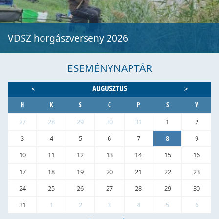
VDSZ horgászverseny 2026
ESEMÉNYNAPTÁR
AUGUSZTUS
<
>
H
K
S
C
P
S
V
27
28
29
30
31
1
2
3
4
5
6
7
8
9
10
11
12
13
14
15
16
17
18
19
20
21
22
23
24
25
26
27
28
29
30
31
1
2
3
4
5
6