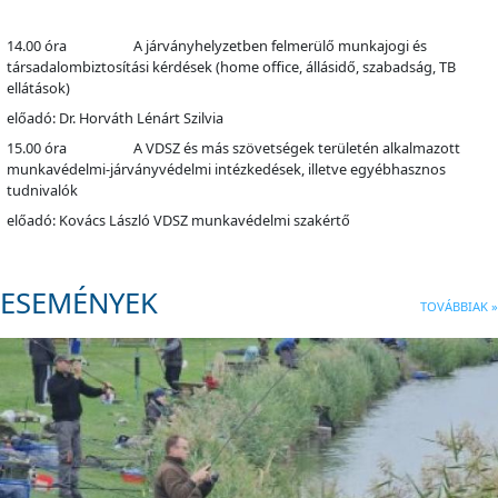
14.00 óra A járványhelyzetben felmerülő munkajogi és
társadalombiztosítási kérdések (home office, állásidő, szabadság, TB
ellátások)
előadó: Dr. Horváth Lénárt Szilvia
15.00 óra A VDSZ és más szövetségek területén alkalmazott
munkavédelmi-járványvédelmi intézkedések, illetve egyébhasznos
tudnivalók
előadó: Kovács László VDSZ munkavédelmi szakértő
ESEMÉNYEK
TOVÁBBIAK »