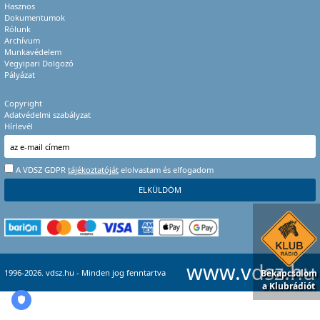
Hasznos
Dokumentumok
Rólunk
Archívum
Munkavédelem
Vegyipari Dolgozó
Pályázat
Copyright
Adatvédelmi szabályzat
Hírlevél
A VDSZ GDPR
tájékoztatóját
elolvastam és elfogadom
www.vdsz.hu
1996-2026. vdsz.hu - Minden jog fenntartva
Bekapcsolom
a Klubrádiót