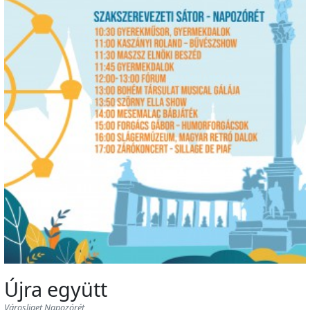
Újra együtt
Városliget Napozórét