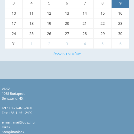
3
4
5
6
7
8
9
10
11
12
13
14
15
16
17
18
19
20
21
22
23
24
25
26
27
28
29
30
31
1
2
3
4
5
6
ÖSSZES ESEMÉNY
VDSZ
1068 Budapest,
Benczúr u. 45.
Tel.:
+36-1-461-2400
Fax: +36-1-461-2499
e-mail:
mail@vdsz.hu
Hírek
Szolgáltatások