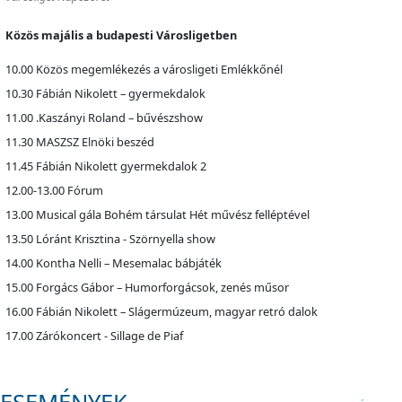
Közös majális a budapesti Városligetben
10.
00
Közös megemlékezés a városligeti Emlékkőnél
10.
30
Fábián Nikolett – gyermekdalok
11.
00
.Kaszányi Roland – bűvészshow
11.
30
MASZSZ Elnöki beszéd
11.
45
Fábián Nikolett gyermekdalok 2
12.
00
-13.
00
Fórum
13.
00
Musical gála Bohém társulat Hét művész felléptével
13.
50
Lóránt Krisztina - Szörnyella show
14.
00
Kontha Nelli – Mesemalac bábjáték
15.
00
Forgács Gábor – Humorforgácsok, zenés műsor
16.
00
Fábián Nikolett – Slágermúzeum, magyar retró dalok
17.
00
Zárókoncert - Sillage de Piaf