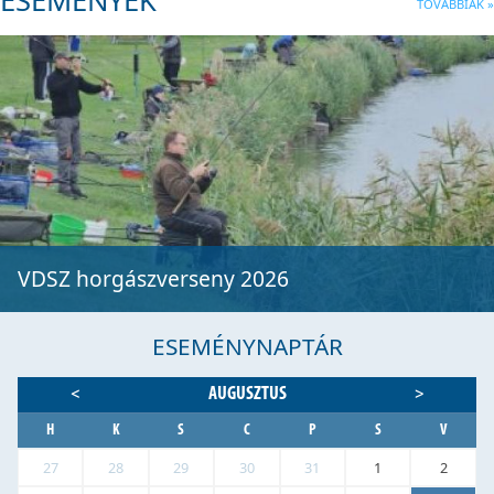
ESEMÉNYEK
TOVÁBBIAK »
VDSZ horgászverseny 2026
ESEMÉNYNAPTÁR
AUGUSZTUS
<
>
H
K
S
C
P
S
V
27
28
29
30
31
1
2