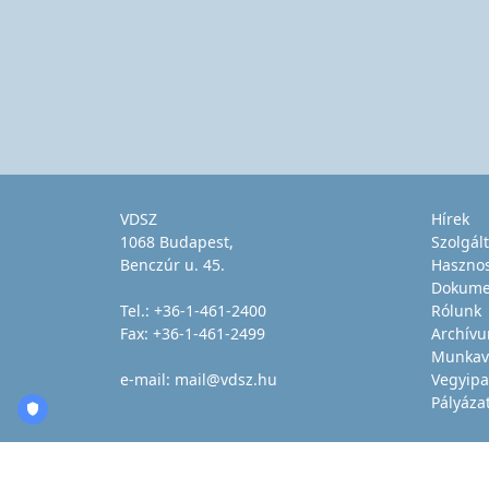
VDSZ
Hírek
1068 Budapest,
Szolgál
Benczúr u. 45.
Haszno
Dokume
Tel.:
+36-1-461-2400
Rólunk
Fax: +36-1-461-2499
Archív
Munkav
e-mail:
mail@vdsz.hu
Vegyipa
Pályáza