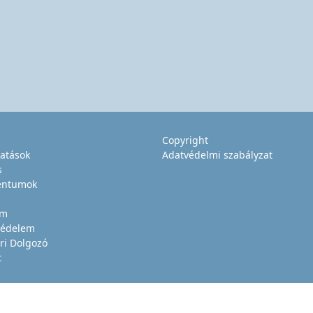
Copyright
tatások
Adatvédelmi szabályzat
s
ntumok
um
édelem
ri Dolgozó
t