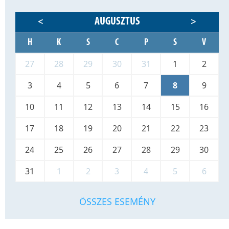
AUGUSZTUS
<
>
H
K
S
C
P
S
V
27
28
29
30
31
1
2
3
4
5
6
7
8
9
10
11
12
13
14
15
16
17
18
19
20
21
22
23
24
25
26
27
28
29
30
31
1
2
3
4
5
6
ÖSSZES ESEMÉNY