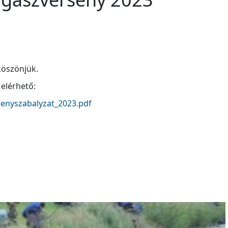
 köszönjük.
 elérhető:
senyszabalyzat_2023.pdf