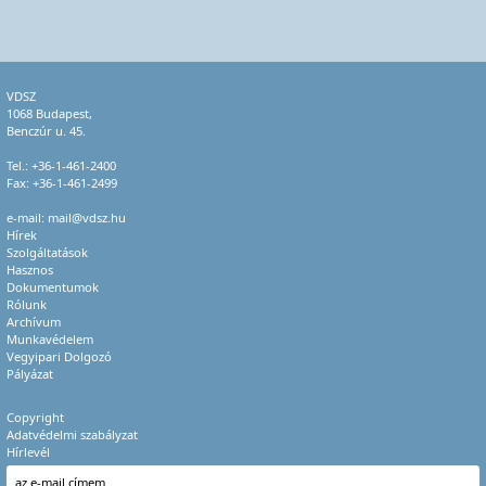
VDSZ
1068 Budapest,
Benczúr u. 45.
Tel.:
+36-1-461-2400
Fax: +36-1-461-2499
e-mail:
mail@vdsz.hu
Hírek
Szolgáltatások
Hasznos
Dokumentumok
Rólunk
Archívum
Munkavédelem
Vegyipari Dolgozó
Pályázat
Copyright
Adatvédelmi szabályzat
Hírlevél