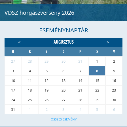
VDSZ horgászverseny 2026
ESEMÉNYNAPTÁR
AUGUSZTUS
<
>
H
K
S
C
P
S
V
27
28
29
30
31
1
2
3
4
5
6
7
8
9
10
11
12
13
14
15
16
17
18
19
20
21
22
23
24
25
26
27
28
29
30
31
1
2
3
4
5
6
ÖSSZES ESEMÉNY