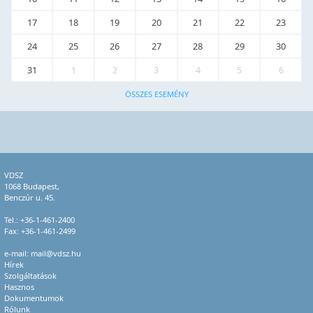
17
18
19
20
21
22
23
24
25
26
27
28
29
30
31
1
2
3
4
5
6
ÖSSZES ESEMÉNY
VDSZ
1068 Budapest,
Benczúr u. 45.
Tel.:
+36-1-461-2400
Fax: +36-1-461-2499
e-mail:
mail@vdsz.hu
Hírek
Szolgáltatások
Hasznos
Dokumentumok
Rólunk