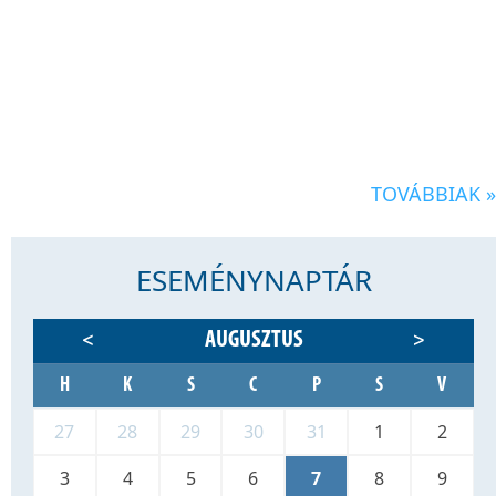
TOVÁBBIAK »
ESEMÉNYNAPTÁR
AUGUSZTUS
<
>
H
K
S
C
P
S
V
27
28
29
30
31
1
2
3
4
5
6
7
8
9