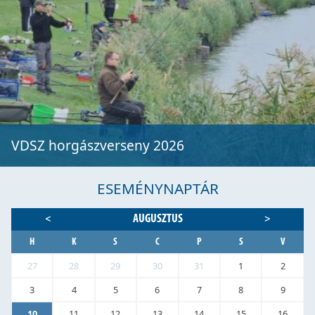
VDSZ horgászverseny 2026
ESEMÉNYNAPTÁR
AUGUSZTUS
<
>
H
K
S
C
P
S
V
27
28
29
30
31
1
2
3
4
5
6
7
8
9
10
11
12
13
14
15
16