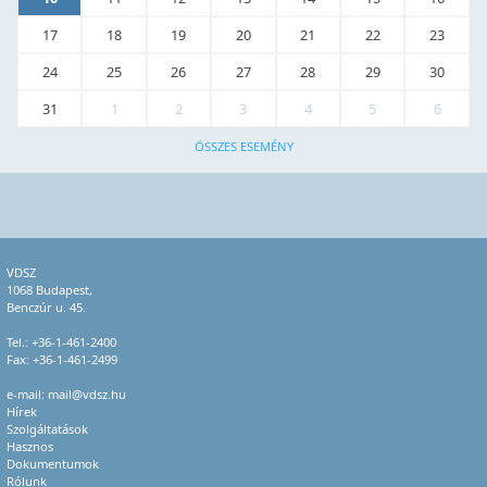
17
18
19
20
21
22
23
24
25
26
27
28
29
30
31
1
2
3
4
5
6
ÖSSZES ESEMÉNY
VDSZ
1068 Budapest,
Benczúr u. 45.
Tel.:
+36-1-461-2400
Fax: +36-1-461-2499
e-mail:
mail@vdsz.hu
Hírek
Szolgáltatások
Hasznos
Dokumentumok
Rólunk