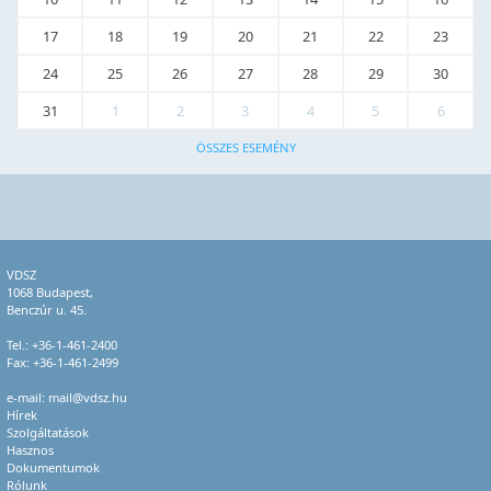
17
18
19
20
21
22
23
24
25
26
27
28
29
30
31
1
2
3
4
5
6
ÖSSZES ESEMÉNY
VDSZ
1068 Budapest,
Benczúr u. 45.
Tel.:
+36-1-461-2400
Fax: +36-1-461-2499
e-mail:
mail@vdsz.hu
Hírek
Szolgáltatások
Hasznos
Dokumentumok
Rólunk