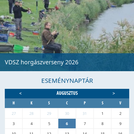
VDSZ horgászverseny 2026
ESEMÉNYNAPTÁR
AUGUSZTUS
<
>
H
K
S
C
P
S
V
27
28
29
30
31
1
2
3
4
5
6
7
8
9
10
11
12
13
14
15
16