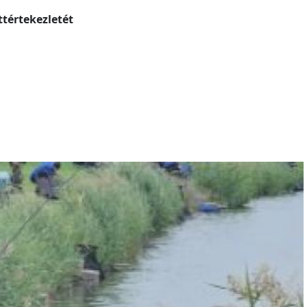
ttértekezletét