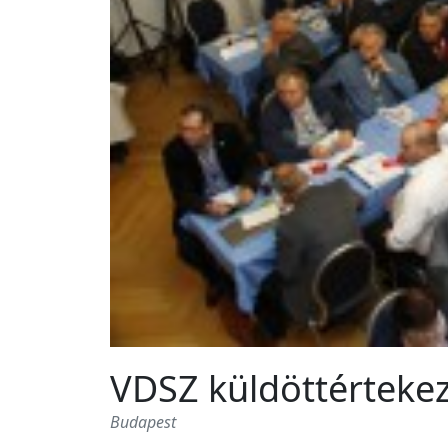
VDSZ küldöttértekez
Budapest