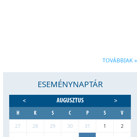
TOVÁBBIAK »
ESEMÉNYNAPTÁR
AUGUSZTUS
<
>
H
K
S
C
P
S
V
27
28
29
30
31
1
2