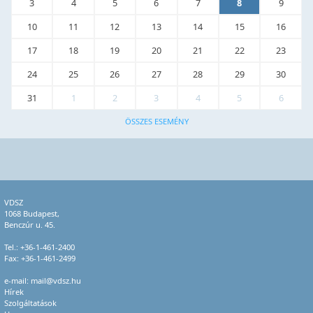
3
4
5
6
7
8
9
10
11
12
13
14
15
16
17
18
19
20
21
22
23
24
25
26
27
28
29
30
31
1
2
3
4
5
6
ÖSSZES ESEMÉNY
VDSZ
1068 Budapest,
Benczúr u. 45.
Tel.:
+36-1-461-2400
Fax: +36-1-461-2499
e-mail:
mail@vdsz.hu
Hírek
Szolgáltatások