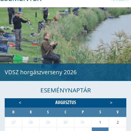
VDSZ horgászverseny 2026
ESEMÉNYNAPTÁR
AUGUSZTUS
<
>
H
K
S
C
P
S
V
27
28
29
30
31
1
2