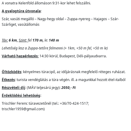
A vonatra Kelenföld állomáson 9:31-kor lehet felszállni.
A gyalogtúra útvonala
:
Szár, vasúti megálló – Nagy-hegy oldal – Zuppa-nyereg – Hajagos – Szár-
Szárliget, vasútállomás
Táv:
6 km,
Szint:
fel
170 m,
le:
140 m
Lehetőség lesz a Zuppa-tetőre felmenni (+ 1km, +50 m fel, +50 m le)
Várható hazaérkezés:
14:30 körül, Budapest, Déli-pályaudvarra.
Öltözködés
:
kényelmes túracipő, az időjárásnak megfelelő réteges ruházat.
Étkezés
:
turista vendéglátás a túra végén. ill. a magunkkal hozott étel-italból
Részvételi díj
:
(MÁV teljesárú jegy):
2050,- Ft
Érdeklődési lehetőség
:
Trischler Ferenc túravezetőnél (tel.: +36/70-424-1517;
trischler1959@gmail.com)