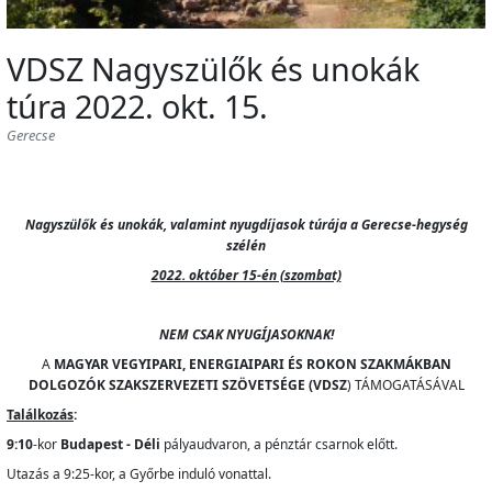
VDSZ Nagyszülők és unokák
túra 2022. okt. 15.
Gerecse
Nagyszülők és unokák,
valamint nyugdíjasok túrája
a Gerecse-hegység
szélén
2022. október 15-én (szombat)
NEM CSAK NYUGÍJASOKNAK!
A
MAGYAR VEGYIPARI, ENERGIAIPARI ÉS ROKON SZAKMÁKBAN
DOLGOZÓK
SZAKSZERVEZETI SZÖVETSÉGE (VDSZ
) TÁMOGATÁSÁVAL
Találkozás
:
9:10
-kor
Budapest - Déli
pályaudvaron, a pénztár csarnok előtt.
Utazás a 9:25-kor, a Győrbe induló vonattal.