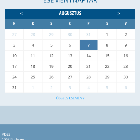
AUGUSZTUS
<
>
H
K
S
C
P
S
V
27
28
29
30
31
1
2
3
4
5
6
7
8
9
10
11
12
13
14
15
16
17
18
19
20
21
22
23
24
25
26
27
28
29
30
31
1
2
3
4
5
6
ÖSSZES ESEMÉNY
VDSZ
1068 Budapest,