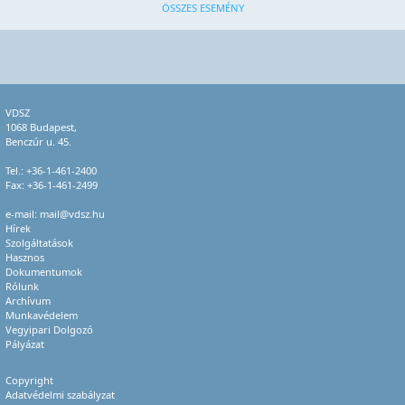
ÖSSZES ESEMÉNY
VDSZ
1068 Budapest,
Benczúr u. 45.
Tel.:
+36-1-461-2400
Fax: +36-1-461-2499
e-mail:
mail@vdsz.hu
Hírek
Szolgáltatások
Hasznos
Dokumentumok
Rólunk
Archívum
Munkavédelem
Vegyipari Dolgozó
Pályázat
Copyright
Adatvédelmi szabályzat