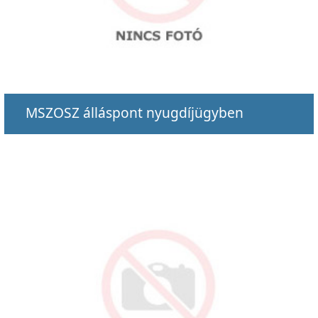
MSZOSZ álláspont nyugdíjügyben