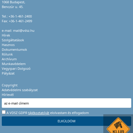
1068 Budapest,
Benczúr u. 45.
Tel.:
+36-1-461-2400
Fax: +36-1-461-2499
e-mail:
mail@vdsz.hu
Hírek
Szolgáltatások
Hasznos
Dokumentumok
Rólunk
Archívum
Munkavédelem
Vegyipari Dolgozó
Pályázat
Copyright
Adatvédelmi szabályzat
Hírlevél
A VDSZ GDPR
tájékoztatóját
elolvastam és elfogadom