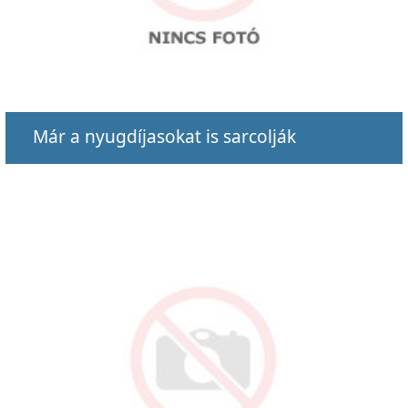
Már a nyugdíjasokat is sarcolják