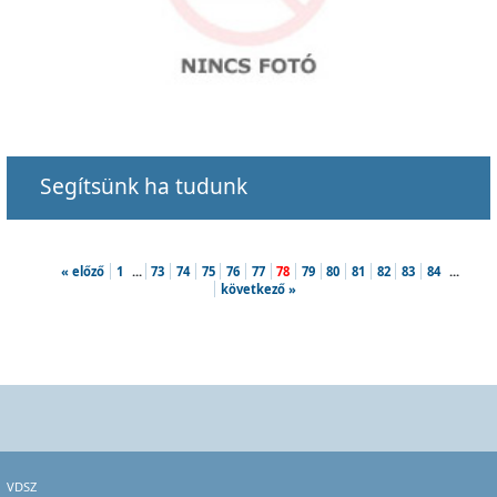
Segítsünk ha tudunk
« előző
1
...
73
74
75
76
77
78
79
80
81
82
83
84
...
következő »
VDSZ