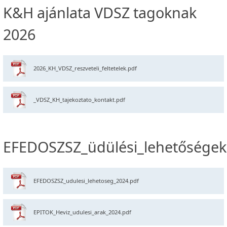
K&H ajánlata VDSZ tagoknak
2026
2026_KH_VDSZ_reszveteli_feltetelek.pdf
_VDSZ_KH_tajekoztato_kontakt.pdf
EFEDOSZSZ_üdülési_lehetőségek
EFEDOSZSZ_udulesi_lehetoseg_2024.pdf
EPITOK_Heviz_udulesi_arak_2024.pdf