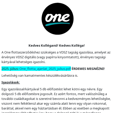
Kedves Kolléganő! Kedves Kolléga!
A One flottaszerződéshez szükséges a VDSZ tagság igazolása, amelyet az
érvényes VDSZ digitális (vagy papírra kinyomtatott), érvényes tagsági
kártyával lehetséges igazolni.
2025. július:
One_flotta_ajanlat_2025_julius.pdf
ÉRDEMES MEGNÉZNI!
Lehetőség van kamatmentes készülékvásárlásra is.
Igazolások:
Egy igazolással/kártyával 5 db előfizetést lehet kötni egy névre. Egy
dolgozó 5 db előfizetésre jogosult. Ez azért fontos, mert valószínűleg a
további családtagokat is szeretné bevonni a kedvezményes lehetőségbe,
viszont nem feltétlenül akar egy számla alatt lenni egy olyan rokonnal,
baráttal, akivel nem egy háztartásban él. Ebben az esetben a megkapott
igazolást továbbadhatja úgy, hogy a dolgozó tölti ki a másodlagos