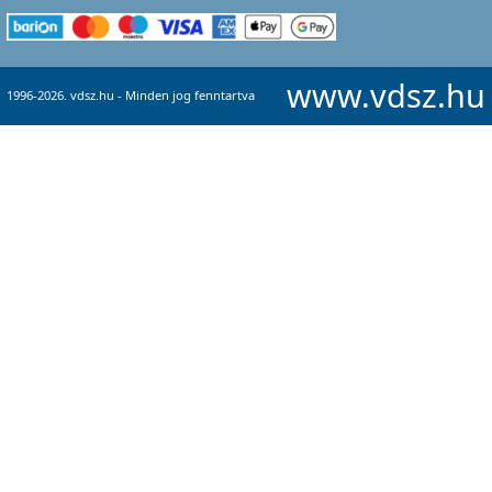
www.vdsz.hu
1996-2026. vdsz.hu - Minden jog fenntartva