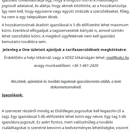
jogosult adataival, és aláírja, hogy akinek kitöltötte, az a hozzátartozója.
Így nem kell, hogy egyszerre vagy együtt intézzék a szerződéseket, főleg,
ha nem is egy településen élnek.
A hozzátartozónak átadott igazolással is 5 db előfizetést lehet maximum
kötni. Ezenkívül elfogadjuk a tagszervezetek kártyáit is, amivel szintén
lehet szerződést kötni. A meglévő ügyfeleknek nem kell igazolást
bemutatni továbbra sem.
Jelenleg a One üzleteit ajánljuk a tarifaszerződések megkötésére
.
Érdeklődni a helyi titkárnál, vagy a VDSZ titkárságán lehet:
mail@vdsz.hu
avagy munkaidőben:
+36-1-461-2420
Részletek, ajánlatok és további tagoknak igazolásminta alább, a lenti
dokumentumoknál.
Igazolások:
A szervezet részéről mindig az Elsődleges jogosultat kell leigazolni (ő a
tag). Egy igazolással 5 db előfizetést lehet kötni egy névre. Egy tag 5 db
igazolásra jogosult. Ez azért fontos, mert valószínűleg a további
családtagokat is szeretné bevonni a kedvezményes lehetőségbe, viszont