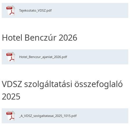
Tajekoztato_VDSZ.pdf
Hotel Benczúr 2026
Hotel_Benczur_ajanlat_2026.pdf
VDSZ szolgáltatási összefoglaló
2025
_A_VDSZ_szolgaltatasai_2025_1015.pdf