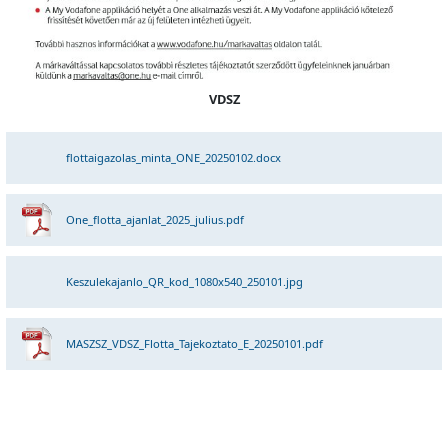
VDSZ
flottaigazolas_minta_ONE_20250102.docx
One_flotta_ajanlat_2025_julius.pdf
Keszulekajanlo_QR_kod_1080x540_250101.jpg
MASZSZ_VDSZ_Flotta_Tajekoztato_E_20250101.pdf