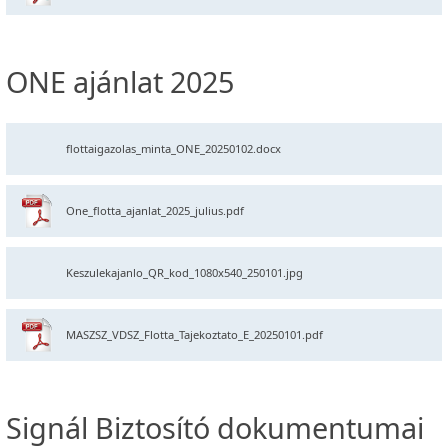
ONE ajánlat 2025
flottaigazolas_minta_ONE_20250102.docx
One_flotta_ajanlat_2025_julius.pdf
Keszulekajanlo_QR_kod_1080x540_250101.jpg
MASZSZ_VDSZ_Flotta_Tajekoztato_E_20250101.pdf
Signál Biztosító dokumentumai