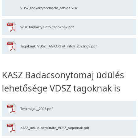
VDSZ_tagkartyarendelo_sablon.xlsx
vdsz_tagkartyainfo_tagoknak.pdf
Tagoknak_VDSZ_TAGKARTYA_infok_2023nov.pdf
KASZ Badacsonytomaj üdülés
lehetősége VDSZ tagoknak is
Teritesi_dij_2025.pdf
KASZ_udulo-bemutato_VDSZ_tagoknak.pdf