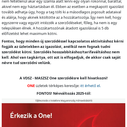
nem feltétlenül akar egy számla alatt lenni egy olyan rokonnal, baráttal,
akivel nem egy háztartásban él. Ebben az esetben a megkapott igazolást
tovább adhatja úgy, hogy a tag tölti ki a másodlagos jogosult adataival
és aláírja, hogy akinek kitöltötte az a hozzátartozója. Így nem kell, hogy
egyszerre vagy együtt intézzék a szerződéseket, főleg, ha nem is egy
településen élnek. A hozzátartozónak átadott igazolással is 5 db
előfizetést lehet maximum kötni.
Fontos, hogy minden új szerződéssel kapcsolatos aktivitáshoz kérni
fogják az üzletekben az igazolást, anélkül nem fognak tudni
szerződést kötni. Szerződés hosszabbításhoz/tarifaváltáshoz nem
kell. Ahol van tagkártya, ott azt is elfogadjuk, de akkor csak saját
névre tud szerződni velünk.
A VDSZ - MASZSZ One szerződésre kell hivatkozni!
ONE
üzletek térképes keresője:
itt érhető el.
FONTOS! Névváltozás 2025-től: