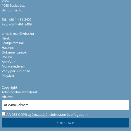
VDSZ
1068 Budapest,
Benczúr u. 45.
Tel.:
+36-1-461-2400
Fax: +36-1-461-2499
e-mail:
mail@vdsz.hu
Hírek
Szolgáltatások
Hasznos
Dokumentumok
Rólunk
Archívum
Munkavédelem
Vegyipari Dolgozó
Pályázat
Copyright
Adatvédelmi szabályzat
Hírlevél
A VDSZ GDPR
tájékoztatóját
elolvastam és elfogadom