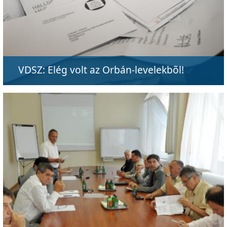
VDSZ: Elég volt az Orbán-levelekbõl!