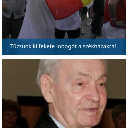
Tûzzünk ki fekete lobogót a székházakra!