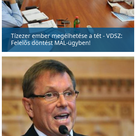
Tízezer ember megélhetése a tét - VDSZ:
Felelõs döntést MAL-ügyben!