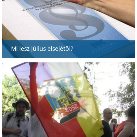
Mi lesz július elsejétõl?