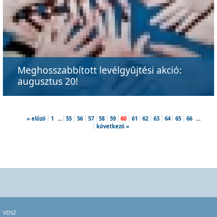
Meghosszabbított levélgyûjtési akció:
augusztus 20!
« előző
1
...
55
56
57
58
59
60
61
62
63
64
65
66
...
következő »
VDSZ