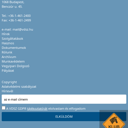
1068 Budapest,
Benczúr u. 45.
Tel.:
+36-1-461-2400
Fax: +36-1-461-2499
e-mail:
mail@vdsz.hu
Hírek
Szolgáltatások
Hasznos
Dokumentumok
Rólunk
Archívum
Munkavédelem
Vegyipari Dolgozó
Pályázat
Copyright
Adatvédelmi szabályzat
Hírlevél
A VDSZ GDPR
tájékoztatóját
elolvastam és elfogadom