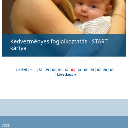
Kedvezményes foglalkoztatás - START-
kártya
« előző
1
...
58
59
60
61
62
63
64
65
66
67
68
69
...
következő »
VDSZ