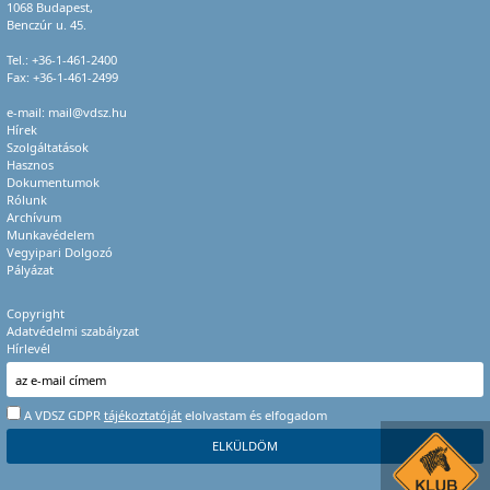
1068 Budapest,
Benczúr u. 45.
Tel.:
+36-1-461-2400
Fax: +36-1-461-2499
e-mail:
mail@vdsz.hu
Hírek
Szolgáltatások
Hasznos
Dokumentumok
Rólunk
Archívum
Munkavédelem
Vegyipari Dolgozó
Pályázat
Copyright
Adatvédelmi szabályzat
Hírlevél
A VDSZ GDPR
tájékoztatóját
elolvastam és elfogadom