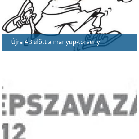
Újra AB elõtt a manyup-törvény