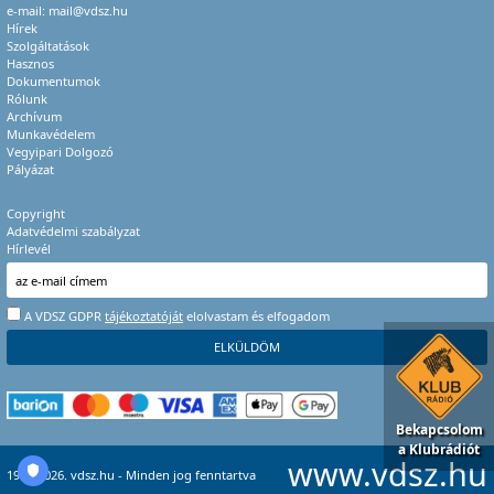
e-mail:
mail@vdsz.hu
Hírek
Szolgáltatások
Hasznos
Dokumentumok
Rólunk
Archívum
Munkavédelem
Vegyipari Dolgozó
Pályázat
Copyright
Adatvédelmi szabályzat
Hírlevél
A VDSZ GDPR
tájékoztatóját
elolvastam és elfogadom
Bekapcsolom
a Klubrádiót
www.vdsz.hu
1996-2026. vdsz.hu - Minden jog fenntartva