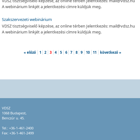
VDSZ tisztségviselő képzése, az online térben Jelentkezés: mail@vdsz.hu
A webinárium linkjét a jelentkezési címre küldjük meg.
Szakszervezeti webinárium
VDSZ tisztségviselő képzése, az online térben Jelentkezés: mail@vdsz.hu
A webinárium linkjét a jelentkezési címre küldjük meg.
« előző
1
2
3
4
5
6
7
8
9
10
11
következő »
VDSZ
1068 Budapest,
Benczúr u. 45.
Tel.:
+36-1-461-2400
Fax: +36-1-461-2499