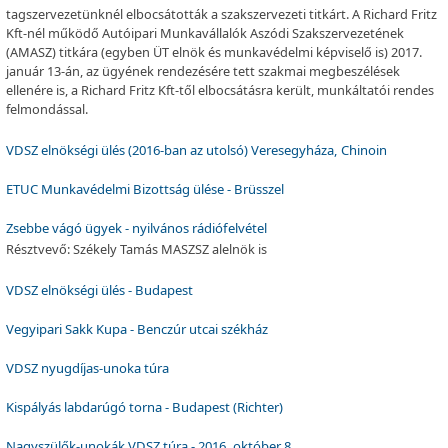
tagszervezetünknél elbocsátották a szakszervezeti titkárt. A Richard Fritz
Kft-nél működő Autóipari Munkavállalók Aszódi Szakszervezetének
(AMASZ) titkára (egyben ÜT elnök és munkavédelmi képviselő is) 2017.
január 13-án, az ügyének rendezésére tett szakmai megbeszélések
ellenére is, a Richard Fritz Kft-től elbocsátásra került, munkáltatói rendes
felmondással.
VDSZ elnökségi ülés (2016-ban az utolsó) Veresegyháza, Chinoin
ETUC Munkavédelmi Bizottság ülése - Brüsszel
Zsebbe vágó ügyek - nyilvános rádiófelvétel
Résztvevő: Székely Tamás MASZSZ alelnök is
VDSZ elnökségi ülés - Budapest
Vegyipari Sakk Kupa - Benczúr utcai székház
VDSZ nyugdíjas-unoka túra
Kispályás labdarúgó torna - Budapest (Richter)
Nagyszülők-unokák VDSZ túra - 2016. október 8.