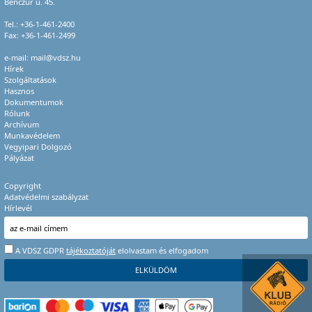
Benczúr u. 45.
Tel.:
+36-1-461-2400
Fax: +36-1-461-2499
e-mail:
mail@vdsz.hu
Hírek
Szolgáltatások
Hasznos
Dokumentumok
Rólunk
Archívum
Munkavédelem
Vegyipari Dolgozó
Pályázat
Copyright
Adatvédelmi szabályzat
Hírlevél
A VDSZ GDPR
tájékoztatóját
elolvastam és elfogadom