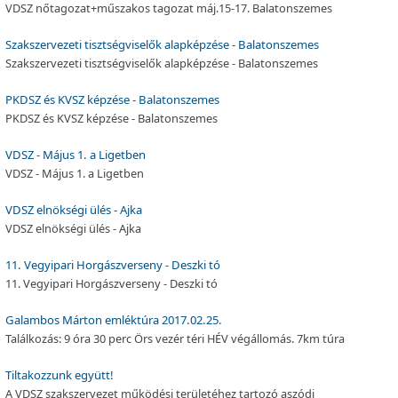
VDSZ nőtagozat+műszakos tagozat máj.15-17. Balatonszemes
Szakszervezeti tisztségviselők alapképzése - Balatonszemes
Szakszervezeti tisztségviselők alapképzése - Balatonszemes
PKDSZ és KVSZ képzése - Balatonszemes
PKDSZ és KVSZ képzése - Balatonszemes
VDSZ - Május 1. a Ligetben
VDSZ - Május 1. a Ligetben
VDSZ elnökségi ülés - Ajka
VDSZ elnökségi ülés - Ajka
11. Vegyipari Horgászverseny - Deszki tó
11. Vegyipari Horgászverseny - Deszki tó
Galambos Márton emléktúra 2017.02.25.
Találkozás: 9 óra 30 perc Örs vezér téri HÉV végállomás. 7km túra
Tiltakozzunk együtt!
A VDSZ szakszervezet működési területéhez tartozó aszódi