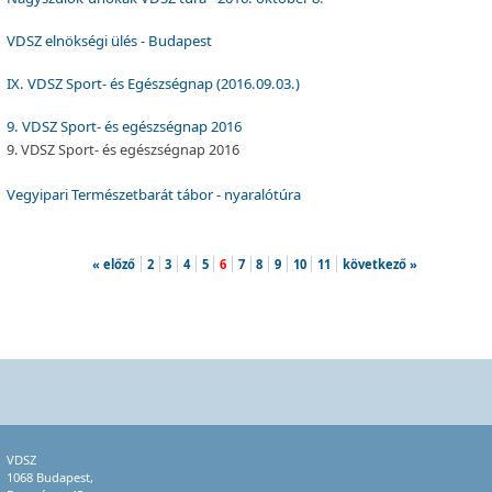
VDSZ elnökségi ülés - Budapest
IX. VDSZ Sport- és Egészségnap (2016.09.03.)
9. VDSZ Sport- és egészségnap 2016
9. VDSZ Sport- és egészségnap 2016
Vegyipari Természetbarát tábor - nyaralótúra
« előző
2
3
4
5
6
7
8
9
10
11
következő »
VDSZ
1068 Budapest,