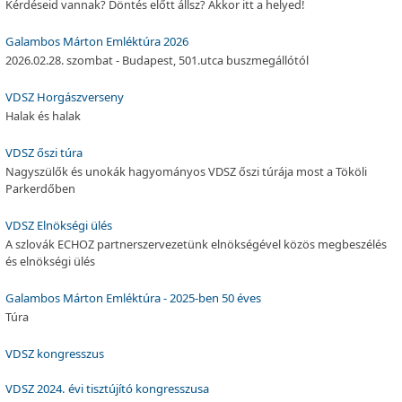
Kérdéseid vannak? Döntés előtt állsz? Akkor itt a helyed!
Galambos Márton Emléktúra 2026
2026.02.28. szombat - Budapest, 501.utca buszmegállótól
VDSZ Horgászverseny
Halak és halak
VDSZ őszi túra
Nagyszülők és unokák hagyományos VDSZ őszi túrája most a Tököli
Parkerdőben
VDSZ Elnökségi ülés
A szlovák ECHOZ partnerszervezetünk elnökségével közös megbeszélés
és elnökségi ülés
Galambos Márton Emléktúra - 2025-ben 50 éves
Túra
VDSZ kongresszus
VDSZ 2024. évi tisztújító kongresszusa