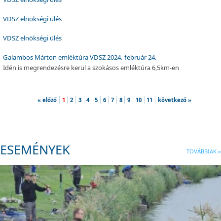
VDSZ elnökségi ülés
VDSZ elnökségi ülés
Galambos Márton emléktúra VDSZ 2024. február 24.
Idén is megrendezésre kerül a szokásos emléktúra 6,5km-en
« előző
1
2
3
4
5
6
7
8
9
10
11
következő »
ESEMÉNYEK
TOVÁBBIAK »