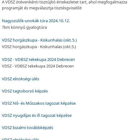
A VDSZ ötévenkénti tisztújító értekezletet tart, ahol megfogalmazza
programját és megválasztja tisztésgviselőit
Nagyszülők-unokák túra 2024.10.12.
7km könnyű gyalogtúra
VDSZ horgászkupa - Kiskunhalas (okt.5.)
VDSZ horgászkupa - Kiskunhalas (okt.5.)
VDSZ - VDBSZ tekekupa 2024 Debrecen
VDSZ - VDBSZ tekekupa 2024 Debrecen
VDSZ elnökségi ülés
VDSZ tagtoborzó képzés
VDSZ Nő- és Műszakos tagozat képzése
VDSZ nyugdíjas és ifi tagozat képzése
VDSZ bizalmi továbbképzés
VDSZ elnökségi ülés