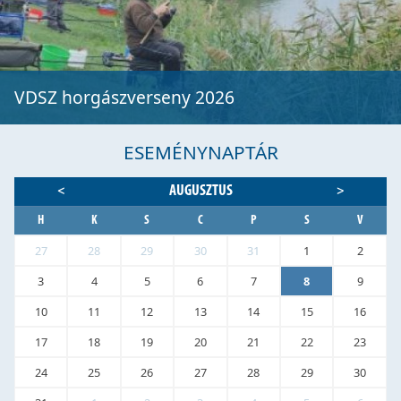
VDSZ horgászverseny 2026
ESEMÉNYNAPTÁR
AUGUSZTUS
<
>
H
K
S
C
P
S
V
27
28
29
30
31
1
2
3
4
5
6
7
8
9
10
11
12
13
14
15
16
17
18
19
20
21
22
23
24
25
26
27
28
29
30