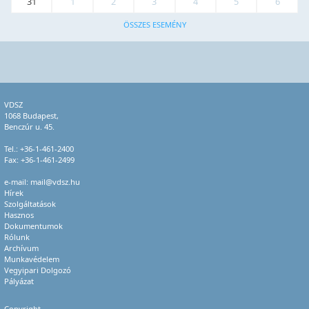
31
1
2
3
4
5
6
ÖSSZES ESEMÉNY
VDSZ
1068 Budapest,
Benczúr u. 45.
Tel.:
+36-1-461-2400
Fax: +36-1-461-2499
e-mail:
mail@vdsz.hu
Hírek
Szolgáltatások
Hasznos
Dokumentumok
Rólunk
Archívum
Munkavédelem
Vegyipari Dolgozó
Pályázat
Copyright