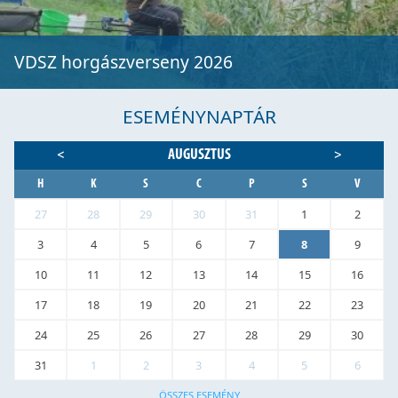
VDSZ horgászverseny 2026
ESEMÉNYNAPTÁR
AUGUSZTUS
<
>
H
K
S
C
P
S
V
27
28
29
30
31
1
2
3
4
5
6
7
8
9
10
11
12
13
14
15
16
17
18
19
20
21
22
23
24
25
26
27
28
29
30
31
1
2
3
4
5
6
ÖSSZES ESEMÉNY