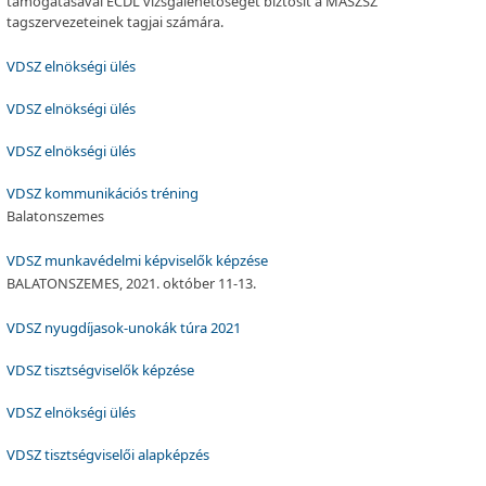
támogatásával ECDL vizsgalehetőséget biztosít a MASZSZ
tagszervezeteinek tagjai számára.
VDSZ elnökségi ülés
VDSZ elnökségi ülés
VDSZ elnökségi ülés
VDSZ kommunikációs tréning
Balatonszemes
VDSZ munkavédelmi képviselők képzése
BALATONSZEMES, 2021. október 11-13.
VDSZ nyugdíjasok-unokák túra 2021
VDSZ tisztségviselők képzése
VDSZ elnökségi ülés
VDSZ tisztségviselői alapképzés