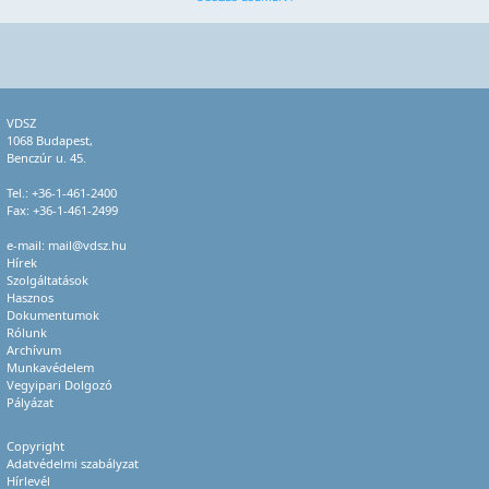
VDSZ
1068 Budapest,
Benczúr u. 45.
Tel.:
+36-1-461-2400
Fax: +36-1-461-2499
e-mail:
mail@vdsz.hu
Hírek
Szolgáltatások
Hasznos
Dokumentumok
Rólunk
Archívum
Munkavédelem
Vegyipari Dolgozó
Pályázat
Copyright
Adatvédelmi szabályzat
Hírlevél