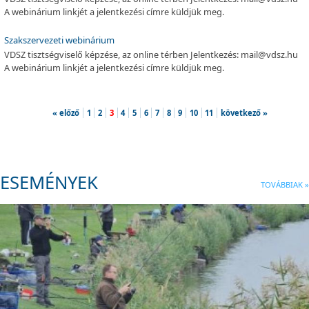
A webinárium linkjét a jelentkezési címre küldjük meg.
Szakszervezeti webinárium
VDSZ tisztségviselő képzése, az online térben Jelentkezés: mail@vdsz.hu
A webinárium linkjét a jelentkezési címre küldjük meg.
« előző
1
2
3
4
5
6
7
8
9
10
11
következő »
ESEMÉNYEK
TOVÁBBIAK »