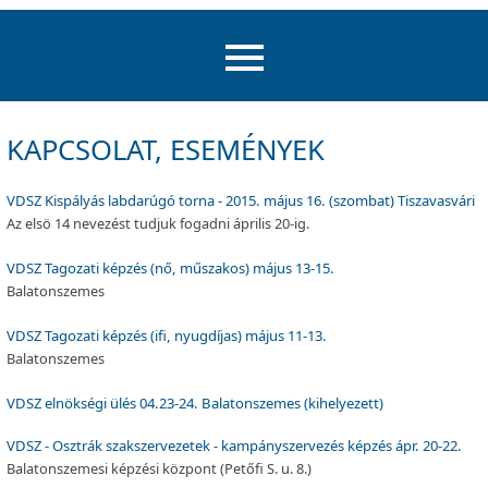
KAPCSOLAT, ESEMÉNYEK
VDSZ Kispályás labdarúgó torna - 2015. május 16. (szombat) Tiszavasvári
Az elsö 14 nevezést tudjuk fogadni április 20-ig.
VDSZ Tagozati képzés (nő, műszakos) május 13-15.
Balatonszemes
VDSZ Tagozati képzés (ifi, nyugdíjas) május 11-13.
Balatonszemes
VDSZ elnökségi ülés 04.23-24. Balatonszemes (kihelyezett)
VDSZ - Osztrák szakszervezetek - kampányszervezés képzés ápr. 20-22.
Balatonszemesi képzési központ (Petőfi S. u. 8.)