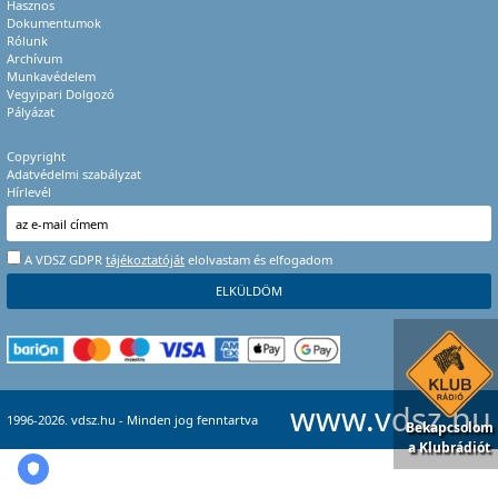
Hasznos
Dokumentumok
Rólunk
Archívum
Munkavédelem
Vegyipari Dolgozó
Pályázat
Copyright
Adatvédelmi szabályzat
Hírlevél
A VDSZ GDPR
tájékoztatóját
elolvastam és elfogadom
www.vdsz.hu
1996-2026. vdsz.hu - Minden jog fenntartva
Bekapcsolom
a Klubrádiót