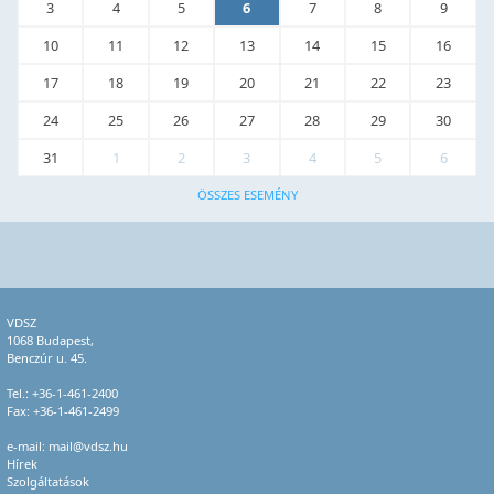
3
4
5
6
7
8
9
10
11
12
13
14
15
16
17
18
19
20
21
22
23
24
25
26
27
28
29
30
31
1
2
3
4
5
6
ÖSSZES ESEMÉNY
VDSZ
1068 Budapest,
Benczúr u. 45.
Tel.:
+36-1-461-2400
Fax: +36-1-461-2499
e-mail:
mail@vdsz.hu
Hírek
Szolgáltatások