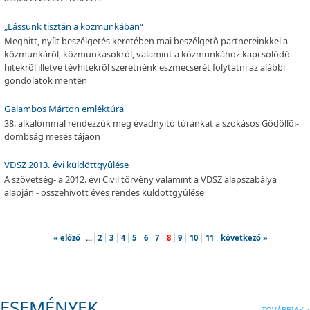
„Lássunk tisztán a közmunkában“
Meghitt, nyílt beszélgetés keretében mai beszélgetõ partnereinkkel a
közmunkáról, közmunkásokról, valamint a közmunkához kapcsolódó
hitekrõl illetve tévhitekrõl szeretnénk eszmecserét folytatni az alábbi
gondolatok mentén
Galambos Márton emléktúra
38. alkalommal rendezzük meg évadnyitó túránkat a szokásos Gödöllõi-
dombság mesés tájaon
VDSZ 2013. évi küldöttgyûlése
A szövetség- a 2012. évi Civil törvény valamint a VDSZ alapszabálya
alapján - összehívott éves rendes küldöttgyûlése
« előző
...
2
3
4
5
6
7
8
9
10
11
következő »
ESEMÉNYEK
TOVÁBBIAK »