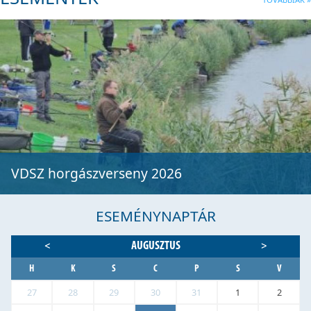
VDSZ horgászverseny 2026
ESEMÉNYNAPTÁR
AUGUSZTUS
<
>
H
K
S
C
P
S
V
27
28
29
30
31
1
2