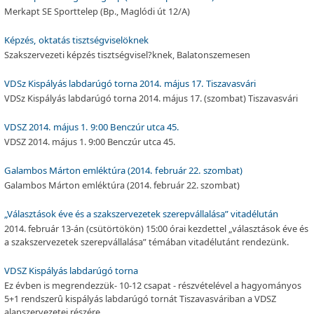
Merkapt SE Sporttelep (Bp., Maglódi út 12/A)
Képzés, oktatás tisztségviselöknek
Szakszervezeti képzés tisztségvisel?knek, Balatonszemesen
VDSz Kispályás labdarúgó torna 2014. május 17. Tiszavasvári
VDSz Kispályás labdarúgó torna 2014. május 17. (szombat) Tiszavasvári
VDSZ 2014. május 1. 9:00 Benczúr utca 45.
VDSZ 2014. május 1. 9:00 Benczúr utca 45.
Galambos Márton emléktúra (2014. február 22. szombat)
Galambos Márton emléktúra (2014. február 22. szombat)
„Választások éve és a szakszervezetek szerepvállalása” vitadélután
2014. február 13-án (csütörtökön) 15:00 órai kezdettel „választások éve és
a szakszervezetek szerepvállalása” témában vitadélutánt rendezünk.
VDSZ Kispályás labdarúgó torna
Ez évben is megrendezzük- 10-12 csapat - részvételével a hagyományos
5+1 rendszerû kispályás labdarúgó tornát Tiszavasváriban a VDSZ
alapszervezetei részére.