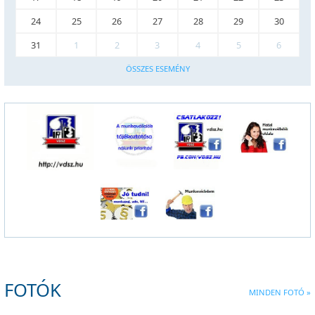
24
25
26
27
28
29
30
31
1
2
3
4
5
6
ÖSSZES ESEMÉNY
FOTÓK
MINDEN FOTÓ »