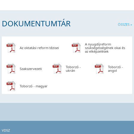
DOKUMENTUMTÁR
ÖSSZES »
A nyugdíjreform
Az oktatási reform tézisei
szükségességének okai és
az elképzelések
Toborzó -
Toborzó -
Szakszervezeti
ukrán
angol
Toborzó - magyar
VDSZ