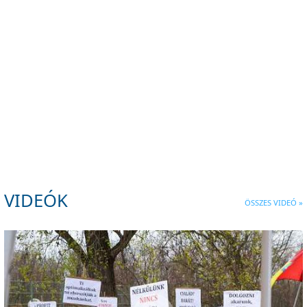
VDSZ horgászverseny
VDSZ foci
2022
VDSZ kongresszus 2022
GE demo Münchenben
VIDEÓK
ÖSSZES VIDEÓ »