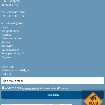
1068 Budapest,
Benczúr u. 45.
Tel.:
+36-1-461-2400
Fax: +36-1-461-2499
e-mail:
mail@vdsz.hu
Hírek
Szolgáltatások
Hasznos
Dokumentumok
Rólunk
Archívum
Munkavédelem
Vegyipari Dolgozó
Pályázat
Copyright
Adatvédelmi szabályzat
Hírlevél
A VDSZ GDPR
tájékoztatóját
elolvastam és elfogadom