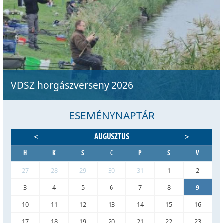
VDSZ horgászverseny 2026
ESEMÉNYNAPTÁR
AUGUSZTUS
<
>
H
K
S
C
P
S
V
27
28
29
30
31
1
2
3
4
5
6
7
8
9
10
11
12
13
14
15
16
17
18
19
20
21
22
23