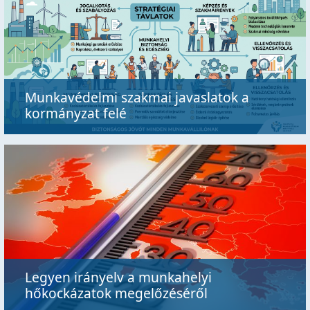
Munkavédelmi szakmai javaslatok a
kormányzat felé
Legyen irányelv a munkahelyi
hőkockázatok megelőzéséről