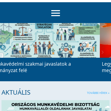
Previous
Next
Legyen irányelv a munkahelyi hőkockázatok
megelőzéséről
AKTUÁLIS
TOVÁBBI HÍREK »