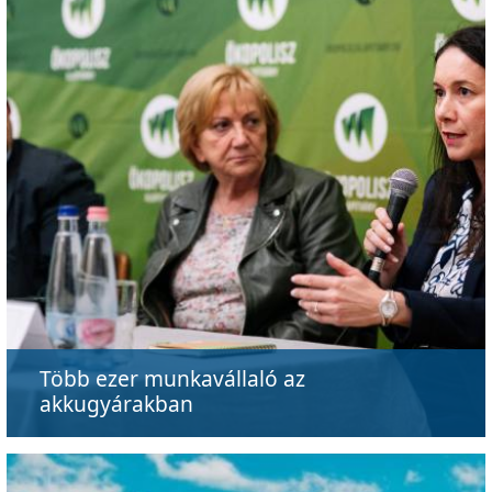
Több ezer munkavállaló az
akkugyárakban