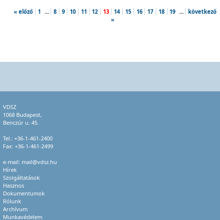
« előző
1
...
8
9
10
11
12
13
14
15
16
17
18
19
...
következő
»
VDSZ
1068 Budapest,
Benczúr u. 45.
Tel.:
+36-1-461-2400
Fax: +36-1-461-2499
e-mail:
mail@vdsz.hu
Hírek
Szolgáltatások
Hasznos
Dokumentumok
Rólunk
Archívum
Munkavédelem