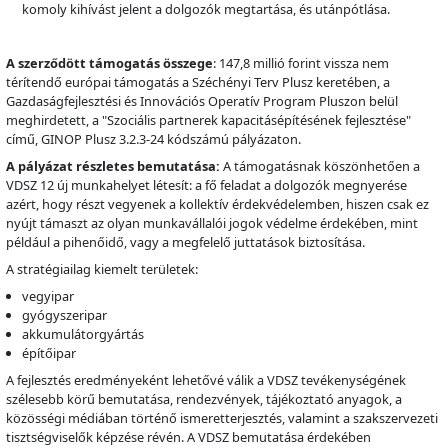
komoly kihívást jelent a dolgozók megtartása, és utánpótlása.
A szerződött támogatás összege
: 147,8 millió forint vissza nem
térítendő európai támogatás a Széchényi Terv Plusz keretében, a
Gazdaságfejlesztési és Innovációs Operatív Program Pluszon belül
meghirdetett, a "Szociális partnerek kapacitásépítésének fejlesztése"
című, GINOP Plusz 3.2.3-24 kódszámú pályázaton.
A pályázat részletes bemutatása:
A támogatásnak köszönhetően a
VDSZ 12 új munkahelyet létesít: a fő feladat a dolgozók megnyerése
azért, hogy részt vegyenek a kollektív érdekvédelemben, hiszen csak ez
nyújt támaszt az olyan munkavállalói jogok védelme érdekében, mint
például a pihenőidő, vagy a megfelelő juttatások biztosítása.
A stratégiailag kiemelt területek:
vegyipar
gyógyszeripar
akkumulátorgyártás
építőipar
A fejlesztés eredményeként lehetővé válik a VDSZ tevékenységének
szélesebb körű bemutatása, rendezvények, tájékoztató anyagok, a
közösségi médiában történő ismeretterjesztés, valamint a szakszervezeti
tisztségviselők képzése révén. A VDSZ bemutatása érdekében