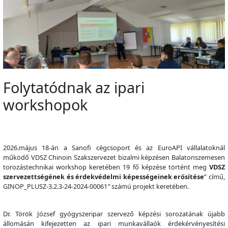
Folytatódnak az ipari
workshopok
2026.május 18-án a Sanofi cégcsoport és az EuroAPI vállalatoknál
működő VDSZ Chinoin Szakszervezet bizalmi képzésen Balatonszemesen
torozástechnikai workshop keretében 19 fő képzése történt meg
VDSZ
szervezettségének és érdekvédelmi képességeinek erősítése
” című,
GINOP_PLUSZ-3.2.3-24-2024-00061
”
számú projekt keretében.
Dr. Török József gyógyszeripar szervező képzési sorozatának újabb
állomásán kifejezetten az ipari munkavállaók érdekérvényesítési