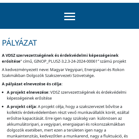
PÁLYÁZAT
A VDSZ szervezettségének és érdekvédelmi képességeinek
erősítése
” című, GINOP_PLUSZ-3.2.3-24-2024-00061
”
számú projekt
A kedvezményezett neve: Magyar Vegyipari, Energiaipari és Rokon
Szakmákban Dolgozók Szakszervezeti Szövetsége.
A pályázat elnevezése és célja
:
A projekt elnevezése
: VDSZ szervezettségének és érdekvédelmi
képességeinek erősítése
A projekt célja
: A projekt célja, hogy a szakszervezet bővítse a
kollektív érdekvédelemben részt vevő munkavállalók körét, ezáltal
erősítse kapacitását. Erre igen nagy szükség van különösen az
akkumulátoripari, a vegyipari, energiaipari és rokonszakmákban
dolgozók esetében, mert ezen a területen igen nagy a
munkaintenzitás, kedvezőtlen a munkarend, nagy a fluktuáció, és