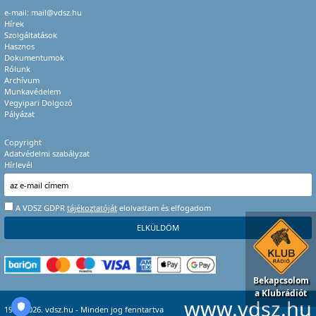
e-mail:
mail@vdsz.hu
Hírek
Szolgáltatások
Hasznos
Dokumentumok
Rólunk
Archívum
Munkavédelem
Vegyipari Dolgozó
Pályázat
Copyright
Adatvédelmi szabályzat
Hírlevél
A VDSZ GDPR
tájékoztatóját
elolvastam és elfogadom
Bekapcsolom
a Klubrádiót
www.vdsz.hu
1996-2026. vdsz.hu - Minden jog fenntartva