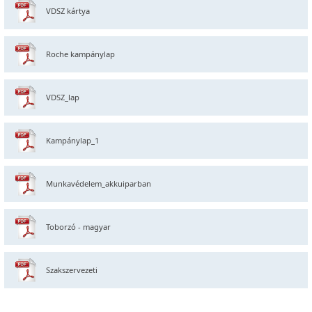
VDSZ kártya
Roche kampánylap
VDSZ_lap
Kampánylap_1
Munkavédelem_akkuiparban
Toborzó - magyar
Szakszervezeti