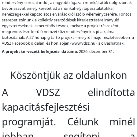
rendezvény-sorozat indul, a nagyobb ágazati munkáltatók dolgozóinak
bevonásával, amely keretet ad a munkahelyi tapasztalatokkal,
nehézségekkel kapcsolatos elvárásokról szóló véleménycserére. Fontos
szerepet szánunk a kollektív szerződések kiterjesztésére irányuló
egyeztetéseknek, ismeretbővítésnek, melyre a projekt részeként
megrendezésre kerülő nemzetközi rendezvények is jó alkalmat
biztosítanak. A 27 hónapig tartó projekt – melyről majd részletesebben a
VDSZ Facebook oldalán, és honlapján (www.vdsz.hu) is olvashatnak.
A projekt tervezett befejezési dátuma
: 2026. december 31.
Köszöntjük az oldalunkon
A VDSZ elindította
kapacitásfejlesztési
programját. Célunk minél
jobban segíteni a