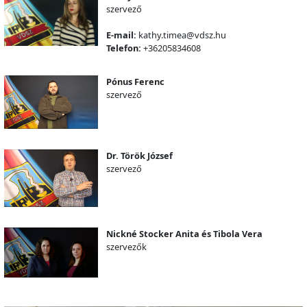
szervező
E-mail:
kathy.timea@vdsz.hu
Telefon:
+36205834608
Pónus Ferenc
szervező
Dr. Török József
szervező
Nickné Stocker Anita és Tibola Vera
szervezők