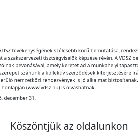
a VDSZ tevékenységének szélesebb körű bemutatása, rendez
nt a szakszervezeti tisztségviselők képzése révén. A VDSZ
zóinak bevonásával, amely keretet ad a munkahelyi tapaszt
szerepet szánunk a kollektív szerződések kiterjesztésére i
rülő nemzetközi rendezvények is jó alkalmat biztosítanak. 
 honlapján (www.vdsz.hu) is olvashatnak.
6. december 31.
Köszöntjük az oldalunkon