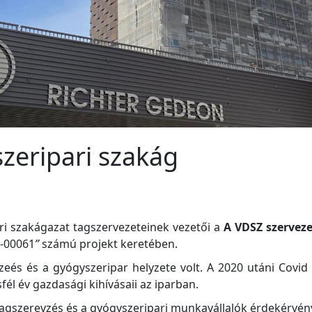
zeripari szakág
i szakágazat tagszervezeteinek vezetői a
A VDSZ szervez
4-00061
”
számú projekt keretében.
eés és a gyógyszeripar helyzete volt. A 2020 utáni Covi
él év gazdasági kihívásaii az iparban.
gszerevzés és a gyógyszeripari munkavállalók érdekérvénye