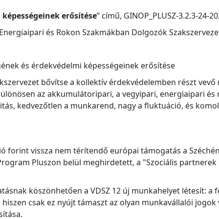
 képességeinek erősítése
” című, GINOP_PLUSZ-3.2.3-24-2
 Energiaipari és Rokon Szakmákban Dolgozók Szakszervezet
gének és érdekvédelmi képességeinek erősítése
zakszervezet bővítse a kollektív érdekvédelemben részt vevő 
különösen az akkumulátoripari, a vegyipari, energiaipari 
tás, kedvezőtlen a munkarend, nagy a fluktuáció, és komoly
llió forint vissza nem térítendő európai támogatás a Széchén
rogram Pluszon belül meghirdetett, a "Szociális partnerek 
ásnak köszönhetően a VDSZ 12 új munkahelyet létesít: a f
 hiszen csak ez nyújt támaszt az olyan munkavállalói jogok
sítása.