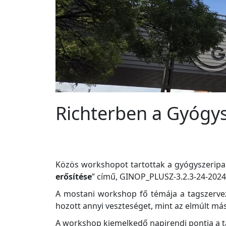
Richterben a Gyógys
Közös workshopot tartottak a gyógyszeripar
erősítése
” című, GINOP_PLUSZ-3.2.3-24-202
A mostani workshop fő témája a tagszervez
hozott annyi veszteséget, mint az elmúlt másf
A workshop kiemelkedő napirendi pontja a ta