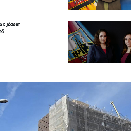
ök József
ző