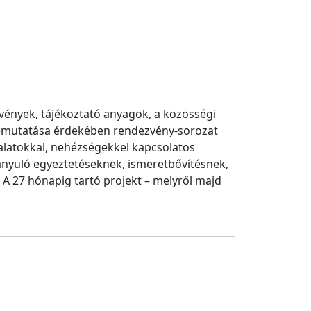
vények, tájékoztató anyagok, a közösségi
 bemutatása érdekében rendezvény-sorozat
alatokkal, nehézségekkel kapcsolatos
rányuló egyeztetéseknek, ismeretbővítésnek,
A 27 hónapig tartó projekt – melyről majd