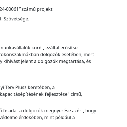
024-00061
”
számú projekt
i Szövetsége.
munkavállalók körét, ezáltal erősítse
és rokonszakmákban dolgozók esetében, mert
 kihívást jelent a dolgozók megtartása, és
yi Terv Plusz keretében, a
kapacitásépítésének fejlesztése" című,
ő feladat a dolgozók megnyerése azért, hogy
 védelme érdekében, mint például a