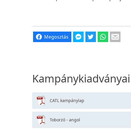
Megosztás
Kampánykiadványai
CATL kampánylap
Toborzó - angol