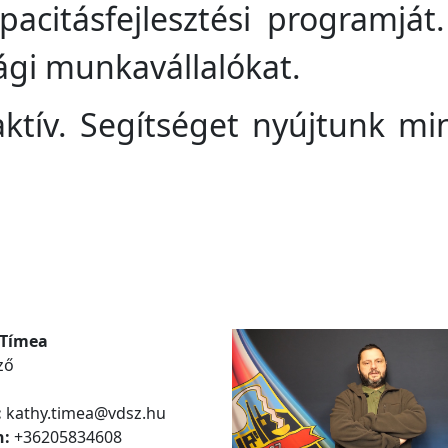
pacitásfejlesztési programjá
ági munkavállalókat.
ktív. Segítséget nyújtunk mi
 Tímea
ző
:
kathy.timea@vdsz.hu
n:
+36205834608