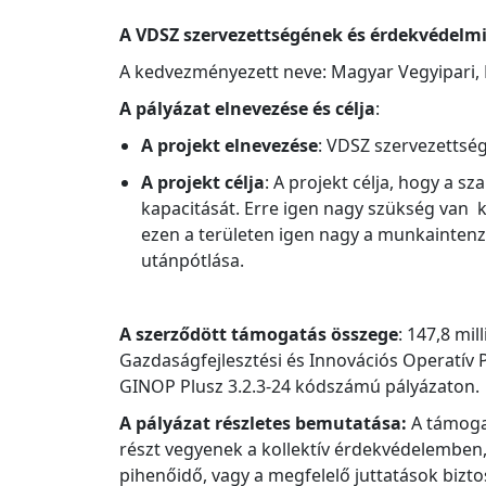
A VDSZ szervezettségének és érdekvédelmi
A kedvezményezett neve: Magyar Vegyipari,
A pályázat elnevezése és célja
:
A projekt elnevezése
: VDSZ szervezettsé
A projekt célja
: A projekt célja, hogy a s
kapacitását. Erre igen nagy szükség van 
ezen a területen igen nagy a munkaintenzi
utánpótlása.
A szerződött támogatás összege
: 147,8 mi
Gazdaságfejlesztési és Innovációs Operatív P
GINOP Plusz 3.2.3-24 kódszámú pályázaton.
A pályázat részletes bemutatása:
A támogat
részt vegyenek a kollektív érdekvédelemben,
pihenőidő, vagy a megfelelő juttatások bizto